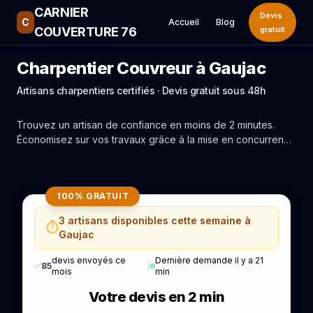
CARNIER
Devis
C
Accueil
Blog
COUVERTURE 76
gratuit
Charpentier Couvreur à Gaujac
Artisans charpentiers certifiés · Devis gratuit sous 48h
Trouvez un artisan de confiance en moins de 2 minutes.
Économisez sur vos travaux grâce à la mise en concurrence
réelle des experts de Gaujac.
100% GRATUIT
3 artisans disponibles cette semaine à
⏱️
Gaujac
devis envoyés ce
Dernière demande il y a 21
✅
85
|
mois
min
Votre devis en 2 min