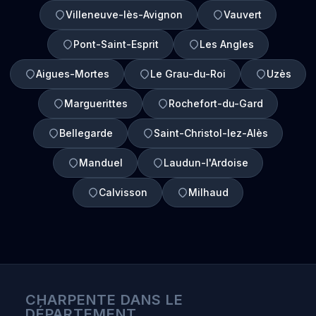
Villeneuve-lès-Avignon
Vauvert
Pont-Saint-Esprit
Les Angles
Aigues-Mortes
Le Grau-du-Roi
Uzès
Marguerittes
Rochefort-du-Gard
Bellegarde
Saint-Christol-lez-Alès
Manduel
Laudun-l'Ardoise
Calvisson
Milhaud
CHARPENTE DANS LE
DÉPARTEMENT