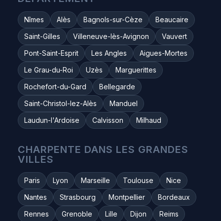
Nîmes
Alès
Bagnols-sur-Cèze
Beaucaire
Saint-Gilles
Villeneuve-lès-Avignon
Vauvert
Pont-Saint-Esprit
Les Angles
Aigues-Mortes
Le Grau-du-Roi
Uzès
Marguerittes
Rochefort-du-Gard
Bellegarde
Saint-Christol-lez-Alès
Manduel
Laudun-l'Ardoise
Calvisson
Milhaud
CHARPENTE DANS LES GRANDES
VILLES
Paris
Lyon
Marseille
Toulouse
Nice
Nantes
Strasbourg
Montpellier
Bordeaux
Rennes
Grenoble
Lille
Dijon
Reims