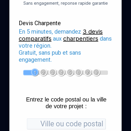
Sans engagement, reponse rapide garantie
Devis Charpente
En 5 minutes, demandez
3 devis
comparatifs
aux
charpentiers
dans
votre région.
Gratuit, sans pub et sans
engagement.
1
2
3
4
5
6
7
8
Entrez le code postal ou la ville
de votre projet :