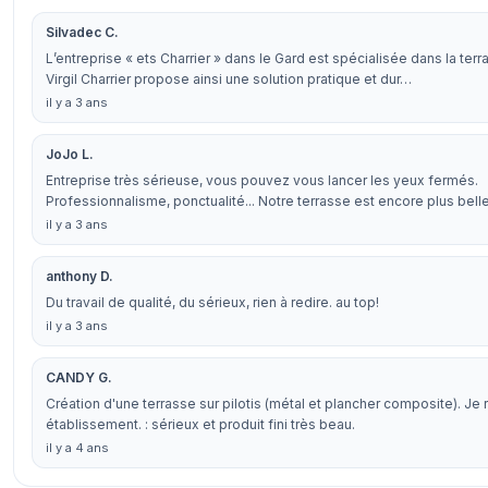
Silvadec C.
L’entreprise « ets Charrier » dans le Gard est spécialisée dans la te
Virgil Charrier propose ainsi une solution pratique et dur…
il y a 3 ans
JoJo L.
Entreprise très sérieuse, vous pouvez vous lancer les yeux fermés.
Professionnalisme, ponctualité... Notre terrasse est encore plus bell
il y a 3 ans
anthony D.
Du travail de qualité, du sérieux, rien à redire. au top!
il y a 3 ans
CANDY G.
Création d'une terrasse sur pilotis (métal et plancher composite). 
établissement. : sérieux et produit fini très beau.
il y a 4 ans