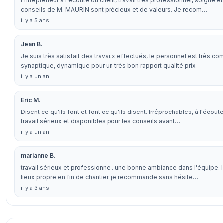
Entrepreneur à l'écoute du client, travail très professionnel, soigné et
conseils de M. MAURIN sont précieux et de valeurs. Je recom…
il y a 5 ans
Jean B.
Je suis très satisfait des travaux effectués, le personnel est très co
synaptique, dynamique pour un très bon rapport qualité prix
il y a un an
Eric M.
Disent ce qu'ils font et font ce qu'ils disent. Irréprochables, à l'écou
travail sérieux et disponibles pour les conseils avant…
il y a un an
marianne B.
travail sérieux et professionnel. une bonne ambiance dans l'équipe. Il
lieux propre en fin de chantier. je recommande sans hésite…
il y a 3 ans