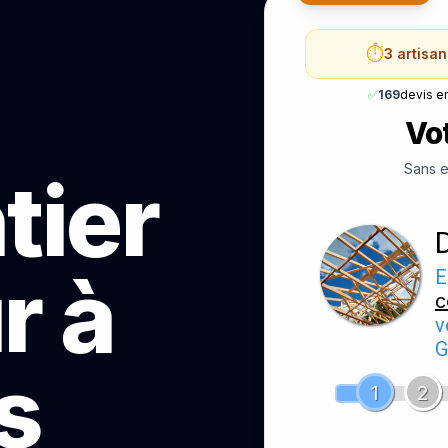
⏱️
3 artisa
✅
169
devis e
Vot
Sans e
tier
r à
E
c
v
G
s
1
2