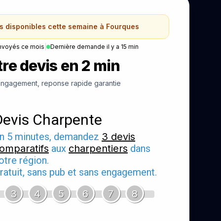
ns disponibles cette semaine à Fourques
nvoyés ce mois
|
Dernière demande il y a 15 min
re devis en 2 min
ngagement, reponse rapide garantie
Devis Charpente
n 5 minutes, demandez
3 devis
omparatifs
aux
charpentiers
dans
otre région.
ratuit, sans pub et sans engagement.
3
4
5
6
7
8