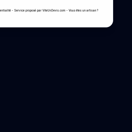
- Service proposé par
-
entialité
ViteUnDevis.com
Vous êtes un artisan ?