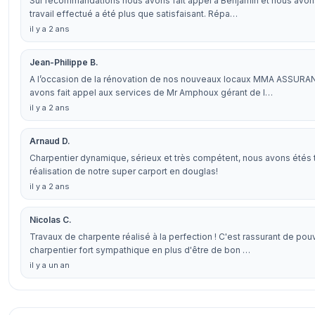
Sur recommandations nous avons fait appel à Benjamin et nous avons 
travail effectué a été plus que satisfaisant. Répa…
il y a 2 ans
Jean-Philippe B.
A l’occasion de la rénovation de nos nouveaux locaux MMA ASSURAN
avons fait appel aux services de Mr Amphoux gérant de l…
il y a 2 ans
Arnaud D.
Charpentier dynamique, sérieux et très compétent, nous avons étés t
réalisation de notre super carport en douglas!
il y a 2 ans
Nicolas C.
Travaux de charpente réalisé à la perfection ! C'est rassurant de pouv
charpentier fort sympathique en plus d'être de bon …
il y a un an