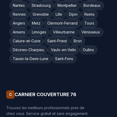
Nantes
Strasbourg
Montpellier
Bordeaux
Rennes
Grenoble
Lille
Dijon
Reims
Angers
Metz
Clermont-Ferrand
Tours
Amiens
Limoges
Villeurbanne
Vénissieux
Caluire-et-Cuire
Saint-Priest
Bron
Décines-Charpieu
Vaulx-en-Velin
Oullins
Tassin-la-Demi-Lune
Saint-Fons
CARNIER COUVERTURE 76
C
Trouvez les meilleurs professionnels pres de
chez vous. Service gratuit et sans engagement.