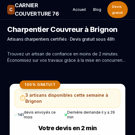
CARNIER
Devis
C
Accueil
Blog
COUVERTURE 76
gratuit
Charpentier Couvreur à Brignon
Artisans charpentiers certifiés · Devis gratuit sous 48h
Trouvez un artisan de confiance en moins de 2 minutes.
Économisez sur vos travaux grâce à la mise en concurrence
réelle des experts de Brignon.
100% GRATUIT
3 artisans disponibles cette semaine à
⏱️
Brignon
devis envoyés ce
Dernière demande il y a 29
✅
141
|
mois
min
Votre devis en 2 min