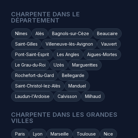
CHARPENTE DANS LE
DÉPARTEMENT
Nîmes
Alès
Bagnols-sur-Cèze
Beaucaire
Saint-Gilles
Villeneuve-lès-Avignon
Vauvert
Pont-Saint-Esprit
Les Angles
Aigues-Mortes
Le Grau-du-Roi
Uzès
Marguerittes
Rochefort-du-Gard
Bellegarde
Saint-Christol-lez-Alès
Manduel
Laudun-l'Ardoise
Calvisson
Milhaud
CHARPENTE DANS LES GRANDES
VILLES
Paris
Lyon
Marseille
Toulouse
Nice