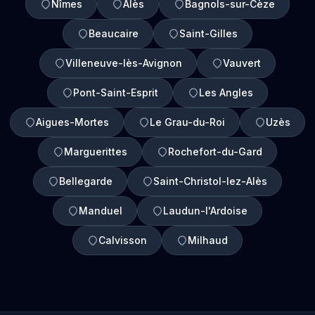
Nîmes
Alès
Bagnols-sur-Cèze
Beaucaire
Saint-Gilles
Villeneuve-lès-Avignon
Vauvert
Pont-Saint-Esprit
Les Angles
Aigues-Mortes
Le Grau-du-Roi
Uzès
Marguerittes
Rochefort-du-Gard
Bellegarde
Saint-Christol-lez-Alès
Manduel
Laudun-l'Ardoise
Calvisson
Milhaud