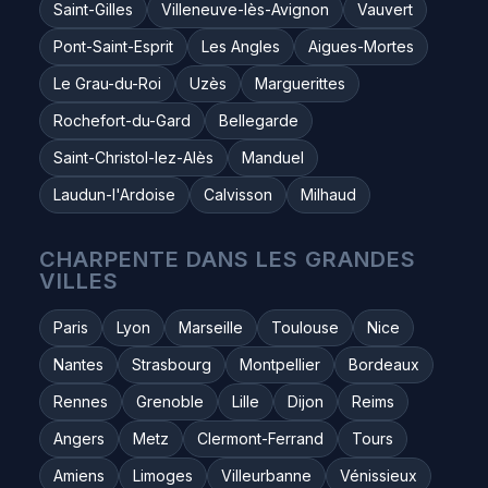
Saint-Gilles
Villeneuve-lès-Avignon
Vauvert
Pont-Saint-Esprit
Les Angles
Aigues-Mortes
Le Grau-du-Roi
Uzès
Marguerittes
Rochefort-du-Gard
Bellegarde
Saint-Christol-lez-Alès
Manduel
Laudun-l'Ardoise
Calvisson
Milhaud
CHARPENTE DANS LES GRANDES
VILLES
Paris
Lyon
Marseille
Toulouse
Nice
Nantes
Strasbourg
Montpellier
Bordeaux
Rennes
Grenoble
Lille
Dijon
Reims
Angers
Metz
Clermont-Ferrand
Tours
Amiens
Limoges
Villeurbanne
Vénissieux