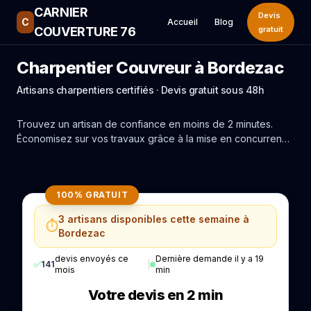
CARNIER
Devis
C
Accueil
Blog
COUVERTURE 76
gratuit
Charpentier Couvreur à Bordezac
Artisans charpentiers certifiés · Devis gratuit sous 48h
Trouvez un artisan de confiance en moins de 2 minutes.
Économisez sur vos travaux grâce à la mise en concurrence
réelle des experts de Bordezac.
100% GRATUIT
3 artisans disponibles cette semaine à
⏱️
Bordezac
devis envoyés ce
Dernière demande il y a 19
✅
141
|
mois
min
Votre devis en 2 min