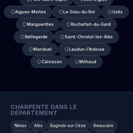
Aigues-Mortes
Le Grau-du-Roi
Uzès
Marguerittes
Rochefort-du-Gard
Bellegarde
Saint-Christol-lez-Alès
Manduel
Laudun-l'Ardoise
Calvisson
Milhaud
CHARPENTE DANS LE
DÉPARTEMENT
Nîmes
Alès
Bagnols-sur-Cèze
Beaucaire