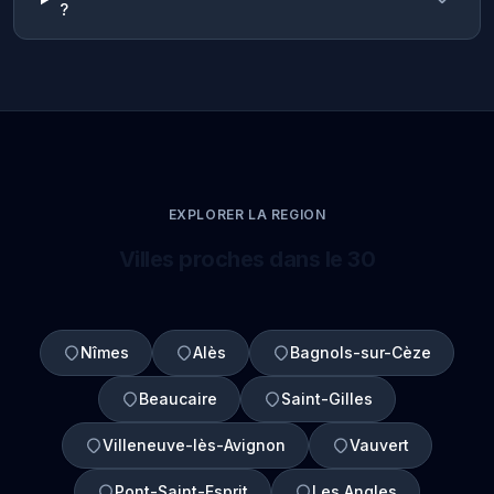
?
EXPLORER LA REGION
Villes proches dans le 30
Nîmes
Alès
Bagnols-sur-Cèze
Beaucaire
Saint-Gilles
Villeneuve-lès-Avignon
Vauvert
Pont-Saint-Esprit
Les Angles