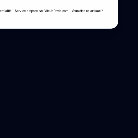
- Service proposé par
-
entialité
ViteUnDevis.com
Vous êtes un artisan ?