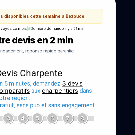
ns disponibles cette semaine à Bezouce
nvoyés ce mois
|
Dernière demande il y a 21 min
re devis en 2 min
ngagement, reponse rapide garantie
Devis Charpente
n 5 minutes, demandez
3 devis
omparatifs
aux
charpentiers
dans
otre région.
ratuit, sans pub et sans engagement.
3
4
5
6
7
8