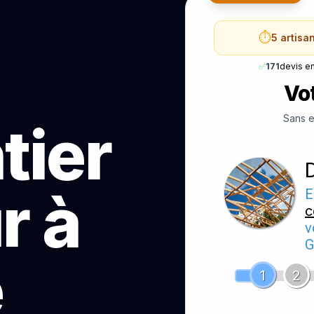
⏱️
5 artisa
✅
171
devis e
Vot
Sans e
tier
r à
E
c
v
G
e
1
2