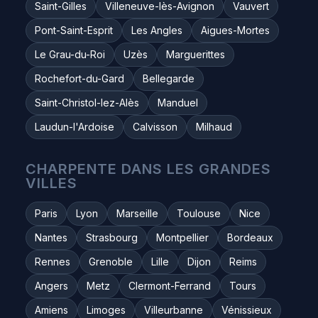
Saint-Gilles
Villeneuve-lès-Avignon
Vauvert
Pont-Saint-Esprit
Les Angles
Aigues-Mortes
Le Grau-du-Roi
Uzès
Marguerittes
Rochefort-du-Gard
Bellegarde
Saint-Christol-lez-Alès
Manduel
Laudun-l'Ardoise
Calvisson
Milhaud
CHARPENTE DANS LES GRANDES
VILLES
Paris
Lyon
Marseille
Toulouse
Nice
Nantes
Strasbourg
Montpellier
Bordeaux
Rennes
Grenoble
Lille
Dijon
Reims
Angers
Metz
Clermont-Ferrand
Tours
Amiens
Limoges
Villeurbanne
Vénissieux