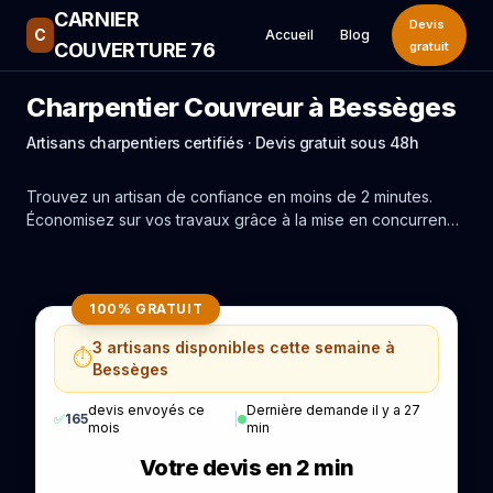
CARNIER
Devis
C
Accueil
Blog
COUVERTURE 76
gratuit
Charpentier Couvreur à Bessèges
Artisans charpentiers certifiés · Devis gratuit sous 48h
Trouvez un artisan de confiance en moins de 2 minutes.
Économisez sur vos travaux grâce à la mise en concurrence
réelle des experts de Bessèges.
100% GRATUIT
3 artisans disponibles cette semaine à
⏱️
Bessèges
devis envoyés ce
Dernière demande il y a 27
✅
165
|
mois
min
Votre devis en 2 min