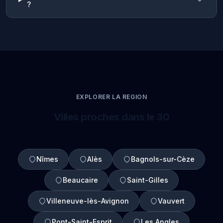
?
EXPLORER LA REGION
Villes proches dans le 30
Nîmes
Alès
Bagnols-sur-Cèze
Beaucaire
Saint-Gilles
Villeneuve-lès-Avignon
Vauvert
Pont-Saint-Esprit
Les Angles