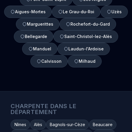
Aigues-Mortes
Le Grau-du-Roi
Uzès
Marguerittes
Rochefort-du-Gard
Bellegarde
Saint-Christol-lez-Alès
Manduel
Laudun-l'Ardoise
Calvisson
Milhaud
CHARPENTE DANS LE
DÉPARTEMENT
Nîmes
Alès
Bagnols-sur-Cèze
Beaucaire