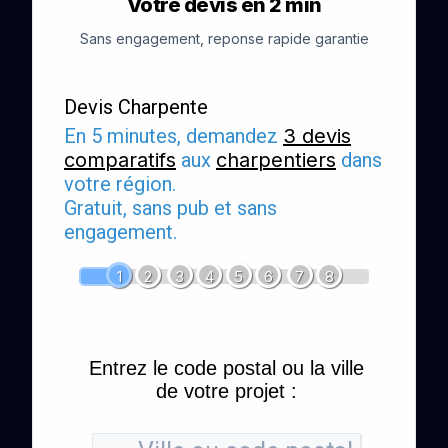
Votre devis en 2 min
Sans engagement, reponse rapide garantie
Devis Charpente
En 5 minutes, demandez
3 devis
comparatifs
aux
charpentiers
dans
votre région.
Gratuit, sans pub et sans
engagement.
1
2
3
4
5
6
7
8
Entrez le code postal ou la ville
de votre projet :