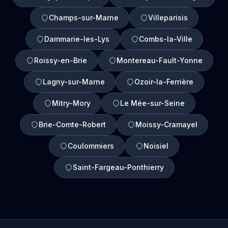
Champs-sur-Marne
Villeparisis
Dammarie-les-Lys
Combs-la-Ville
Roissy-en-Brie
Montereau-Fault-Yonne
Lagny-sur-Marne
Ozoir-la-Ferrière
Mitry-Mory
Le Mée-sur-Seine
Brie-Comte-Robert
Moissy-Cramayel
Coulommiers
Noisiel
Saint-Fargeau-Ponthierry