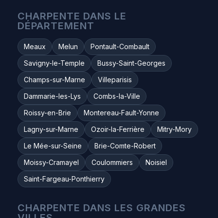
CHARPENTE DANS LE
DÉPARTEMENT
Meaux
Melun
Pontault-Combault
Savigny-le-Temple
Bussy-Saint-Georges
Champs-sur-Marne
Villeparisis
Dammarie-les-Lys
Combs-la-Ville
Roissy-en-Brie
Montereau-Fault-Yonne
Lagny-sur-Marne
Ozoir-la-Ferrière
Mitry-Mory
Le Mée-sur-Seine
Brie-Comte-Robert
Moissy-Cramayel
Coulommiers
Noisiel
Saint-Fargeau-Ponthierry
CHARPENTE DANS LES GRANDES
VILLES