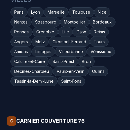
Paris
Lyon
Marseille
Toulouse
Nice
Nantes
Strasbourg
Montpellier
Bordeaux
Rennes
Grenoble
Lille
Dijon
Reims
Angers
Metz
Clermont-Ferrand
Tours
Amiens
Limoges
Villeurbanne
Vénissieux
Caluire-et-Cuire
Saint-Priest
Bron
Décines-Charpieu
Vaulx-en-Velin
Oullins
Tassin-la-Demi-Lune
Saint-Fons
CARNIER COUVERTURE 76
C