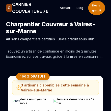
CARNIER
Devis
C
Accueil
Blog
COUVERTURE 76
gratuit
Charpentier Couvreur à Vaires-
sur-Marne
Artisans charpentiers certifiés · Devis gratuit sous 48h
Trouvez un artisan de confiance en moins de 2 minutes.
Économisez sur vos travaux grâce à la mise en concurrence
réelle des experts de Vaires-sur-Marne.
100% GRATUIT
3 artisans disponibles cette semaine à
⏱️
Vaires-sur-Marne
devis envoyés ce
Dernière demande il y a 19
✅
105
|
mois
min