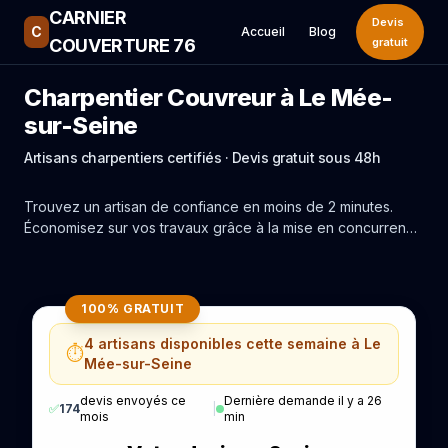
CARNIER
Devis
C
Accueil
Blog
COUVERTURE 76
gratuit
Charpentier Couvreur à Le Mée-
sur-Seine
Artisans charpentiers certifiés · Devis gratuit sous 48h
Trouvez un artisan de confiance en moins de 2 minutes.
Économisez sur vos travaux grâce à la mise en concurrence
réelle des experts de Le Mée-sur-Seine.
100% GRATUIT
4 artisans disponibles cette semaine à Le
⏱️
Mée-sur-Seine
devis envoyés ce
Dernière demande il y a 26
✅
174
|
mois
min