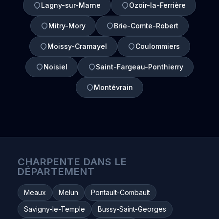
Lagny-sur-Marne
Ozoir-la-Ferrière
Mitry-Mory
Brie-Comte-Robert
Moissy-Cramayel
Coulommiers
Noisiel
Saint-Fargeau-Ponthierry
Montévrain
CHARPENTE DANS LE
DÉPARTEMENT
Meaux
Melun
Pontault-Combault
Savigny-le-Temple
Bussy-Saint-Georges