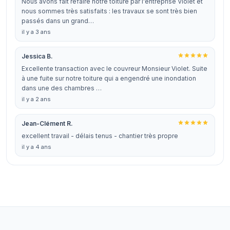
Nous avons fait refaire notre toiture par l'entreprise Violet et
nous sommes très satisfaits : les travaux se sont très bien
passés dans un grand…
il y a 3 ans
Jessica B.
Excellente transaction avec le couvreur Monsieur Violet. Suite
à une fuite sur notre toiture qui a engendré une inondation
dans une des chambres …
il y a 2 ans
Jean-Clément R.
excellent travail - délais tenus - chantier très propre
il y a 4 ans