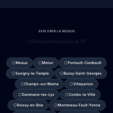
EXPLORER LA REGION
Villes proches dans le 77
Meaux
Melun
Pontault-Combault
Savigny-le-Temple
Bussy-Saint-Georges
Champs-sur-Marne
Villeparisis
Dammarie-les-Lys
Combs-la-Ville
Roissy-en-Brie
Montereau-Fault-Yonne