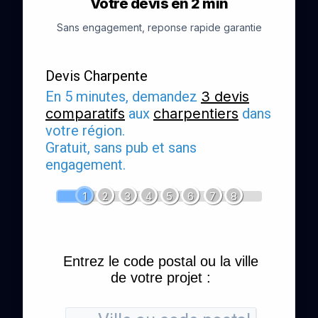
Votre devis en 2 min
Sans engagement, reponse rapide garantie
Devis Charpente
En 5 minutes, demandez
3 devis
comparatifs
aux
charpentiers
dans
votre région.
Gratuit, sans pub et sans
engagement.
1
2
3
4
5
6
7
8
Entrez le code postal ou la ville
de votre projet :