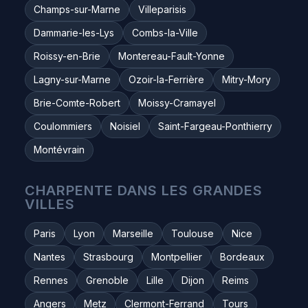
Champs-sur-Marne
Villeparisis
Dammarie-les-Lys
Combs-la-Ville
Roissy-en-Brie
Montereau-Fault-Yonne
Lagny-sur-Marne
Ozoir-la-Ferrière
Mitry-Mory
Brie-Comte-Robert
Moissy-Cramayel
Coulommiers
Noisiel
Saint-Fargeau-Ponthierry
Montévrain
CHARPENTE DANS LES GRANDES
VILLES
Paris
Lyon
Marseille
Toulouse
Nice
Nantes
Strasbourg
Montpellier
Bordeaux
Rennes
Grenoble
Lille
Dijon
Reims
Angers
Metz
Clermont-Ferrand
Tours