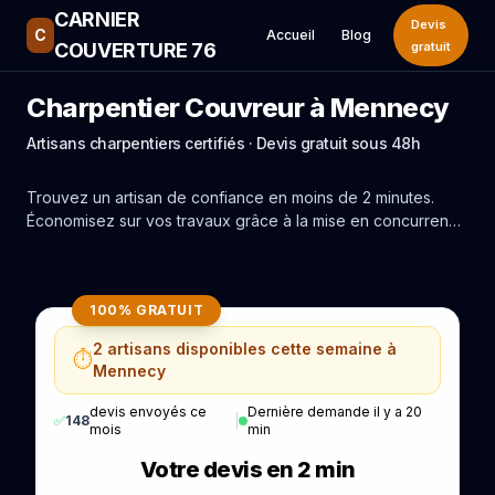
CARNIER
Devis
C
Accueil
Blog
COUVERTURE 76
gratuit
Charpentier Couvreur à Mennecy
Artisans charpentiers certifiés · Devis gratuit sous 48h
Trouvez un artisan de confiance en moins de 2 minutes.
Économisez sur vos travaux grâce à la mise en concurrence
réelle des experts de Mennecy.
100% GRATUIT
2 artisans disponibles cette semaine à
⏱️
Mennecy
devis envoyés ce
Dernière demande il y a 20
✅
148
|
mois
min
Votre devis en 2 min