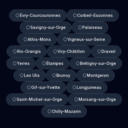
Évry-Courcouronnes
Corbeil-Essonnes
Savigny-sur-Orge
Palaiseau
Athis-Mons
Vigneux-sur-Seine
Ris-Orangis
Viry-Châtillon
Draveil
Yerres
Étampes
Brétigny-sur-Orge
Les Ulis
Brunoy
Montgeron
Gif-sur-Yvette
Longjumeau
Saint-Michel-sur-Orge
Morsang-sur-Orge
Chilly-Mazarin