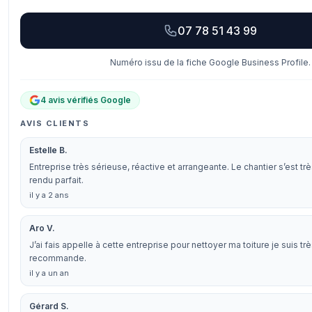
07 78 51 43 99
Numéro issu de la fiche Google Business Profile.
4 avis vérifiés Google
AVIS CLIENTS
Estelle B.
Entreprise très sérieuse, réactive et arrangeante. Le chantier s’est tr
rendu parfait.
il y a 2 ans
Aro V.
J’ai fais appelle à cette entreprise pour nettoyer ma toiture je suis très
recommande.
il y a un an
Gérard S.