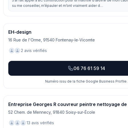
J’ai fait appel à BC construction pour la maîtrise d’œuvre de mon cabin
su me conseiller, m’épauler et m’ont vraiment aider d…
EH-design
16 Rue de l'Orme, 91540 Fontenay-le-Vicomte
2 avis vérifiés
06 76 61 59 14
Numéro issu de la fiche Google Business Profile.
Entreprise Georges R couvreur peintre nettoyage de 
52 Chem. de Mennecy, 91840 Soisy-sur-École
13 avis vérifiés