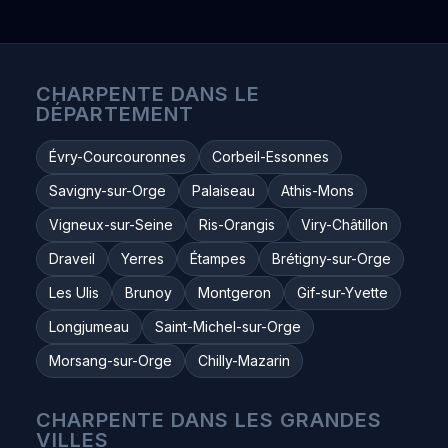
CHARPENTE DANS LE
DÉPARTEMENT
Évry-Courcouronnes
Corbeil-Essonnes
Savigny-sur-Orge
Palaiseau
Athis-Mons
Vigneux-sur-Seine
Ris-Orangis
Viry-Châtillon
Draveil
Yerres
Étampes
Brétigny-sur-Orge
Les Ulis
Brunoy
Montgeron
Gif-sur-Yvette
Longjumeau
Saint-Michel-sur-Orge
Morsang-sur-Orge
Chilly-Mazarin
CHARPENTE DANS LES GRANDES
VILLES