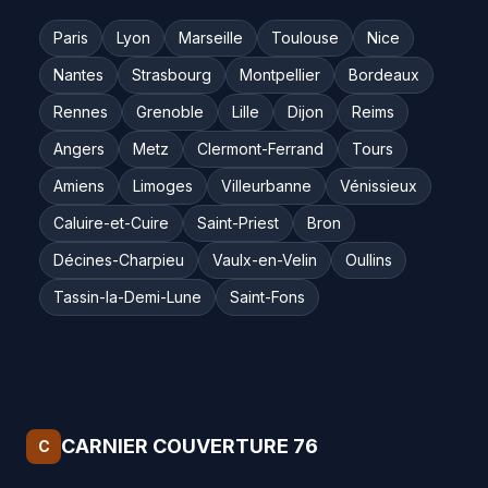
Paris
Lyon
Marseille
Toulouse
Nice
Nantes
Strasbourg
Montpellier
Bordeaux
Rennes
Grenoble
Lille
Dijon
Reims
Angers
Metz
Clermont-Ferrand
Tours
Amiens
Limoges
Villeurbanne
Vénissieux
Caluire-et-Cuire
Saint-Priest
Bron
Décines-Charpieu
Vaulx-en-Velin
Oullins
Tassin-la-Demi-Lune
Saint-Fons
CARNIER COUVERTURE 76
C