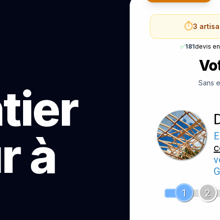
⏱️
3 artis
✅
181
devis e
Vot
Sans e
tier
r à
E
c
v
G
1
2