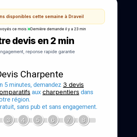
ans disponibles cette semaine à Draveil
nvoyés ce mois
|
Dernière demande il y a 23 min
re devis en 2 min
ngagement, reponse rapide garantie
Devis Charpente
n 5 minutes, demandez
3 devis
omparatifs
aux
charpentiers
dans
otre région.
ratuit, sans pub et sans engagement.
3
4
5
6
7
8