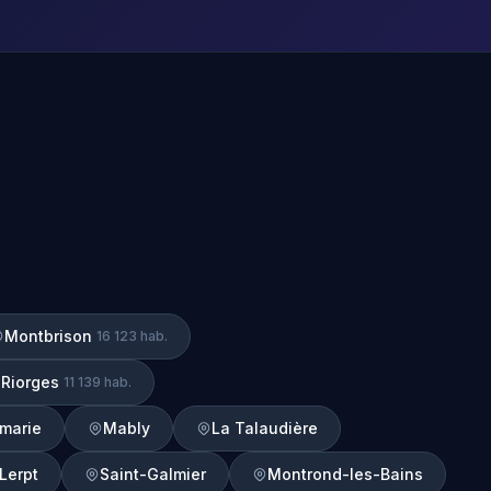
Montbrison
16 123 hab.
Riorges
11 139 hab.
amarie
Mably
La Talaudière
Lerpt
Saint-Galmier
Montrond-les-Bains