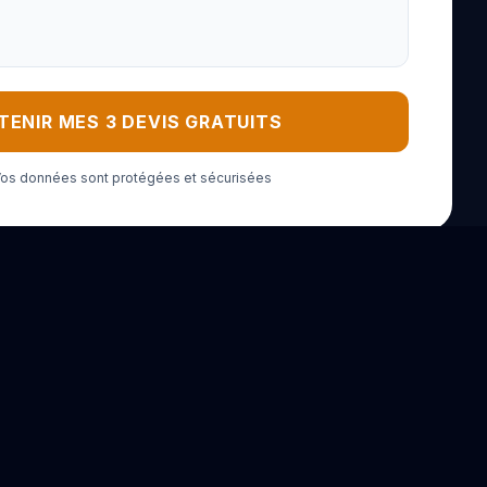
TENIR MES 3 DEVIS GRATUITS
 Vos données sont protégées et sécurisées
oble
Lille
Dijon
Reims
Angers
Metz