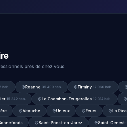
ire
ofessionnels près de chez vous.
Roanne
Firminy
6 hab.
35 409 hab.
17 060 hab.
ier
Le Chambon-Feugerolles
15 242 hab.
12 314 hab.
ière
Veauche
Unieux
Feurs
La Ric
Bonnefonds
Saint-Priest-en-Jarez
Saint-Genest-