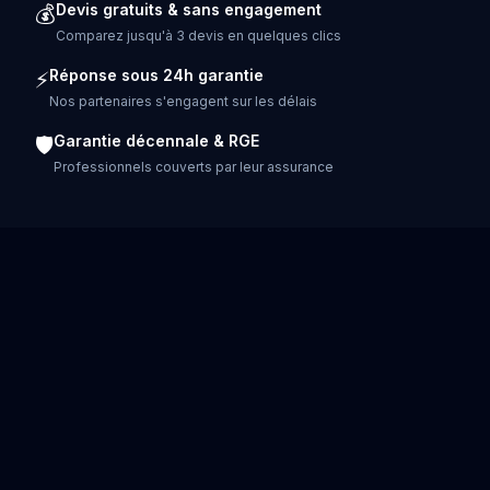
Devis gratuits & sans engagement
💰
Comparez jusqu'à 3 devis en quelques clics
Réponse sous 24h garantie
⚡
Nos partenaires s'engagent sur les délais
Garantie décennale & RGE
🛡️
Professionnels couverts par leur assurance
CHARPENTE DANS LES GRANDES VILLES DE FRAN
Paris
Lyon
Marseille
Toulouse
Nice
Nan
Clermont-Ferrand
Tours
Amiens
Limoges