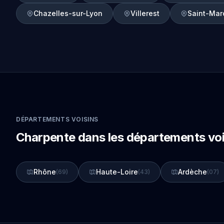
Chazelles-sur-Lyon
Villerest
Saint-Mar
DÉPARTEMENTS VOISINS
Charpente dans les départements voi
Rhône
Haute-Loire
Ardèche
(69)
(43)
(07)