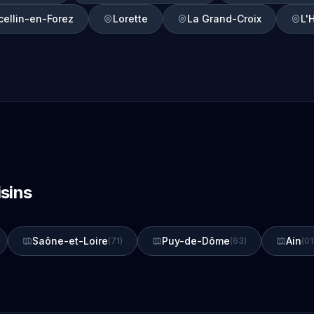
cellin-en-Forez
Lorette
La Grand-Croix
L'
sins
Saône-et-Loire
Puy-de-Dôme
Ain
(71)
(63)
(01