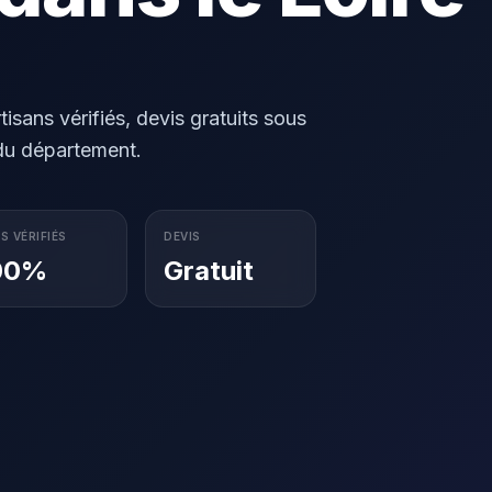
isans vérifiés, devis gratuits sous
 du département.
S VÉRIFIÉS
DEVIS
00%
Gratuit