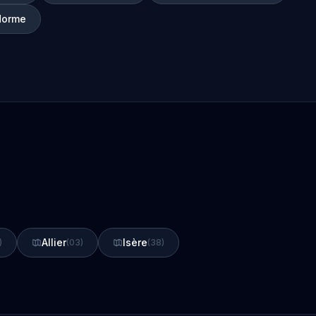
Horme
Allier
Isère
)
(03)
(38)