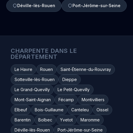
Déville-lès-Rouen
Port-Jérôme-sur-Seine
CHARPENTE DANS LE
DÉPARTEMENT
Le Havre
Rouen
Saint-Étienne-du-Rouvray
Sotteville-lès-Rouen
Dieppe
Le Grand-Quevilly
Le Petit-Quevilly
Mont-Saint-Aignan
Fécamp
Montivilliers
Elbeuf
Bois-Guillaume
Canteleu
Oissel
Barentin
Bolbec
Yvetot
Maromme
Déville-lès-Rouen
Port-Jérôme-sur-Seine