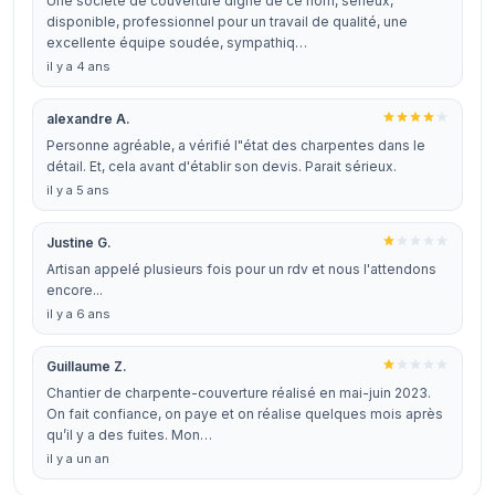
Une société de couverture digne de ce nom, sérieux,
disponible, professionnel pour un travail de qualité, une
excellente équipe soudée, sympathiq…
il y a 4 ans
alexandre A.
Personne agréable, a vérifié l"état des charpentes dans le
détail. Et, cela avant d'établir son devis. Parait sérieux.
il y a 5 ans
Justine G.
Artisan appelé plusieurs fois pour un rdv et nous l'attendons
encore...
il y a 6 ans
Guillaume Z.
Chantier de charpente-couverture réalisé en mai-juin 2023.
On fait confiance, on paye et on réalise quelques mois après
qu’il y a des fuites. Mon…
il y a un an