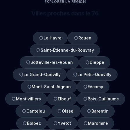
EXPLORER LA REGION
Villes proches dans le 76
Le Havre
Rouen
Saint-Étienne-du-Rouvray
Sotteville-lès-Rouen
Dieppe
Le Grand-Quevilly
Le Petit-Quevilly
Mont-Saint-Aignan
Fécamp
Montivilliers
Elbeuf
Bois-Guillaume
Canteleu
Oissel
Barentin
Bolbec
Yvetot
Maromme