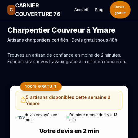
CARNIER
Devis
C
Accueil
Blog
COUVERTURE 76
gratuit
Charpentier Couvreur à Ymare
Artisans charpentiers certifiés · Devis gratuit sous 48h
Trouvez un artisan de confiance en moins de 2 minutes.
Économisez sur vos travaux grâce à la mise en concurrence
réelle des experts de Ymare.
100% GRATUIT
5 artisans disponibles cette semaine à
⏱️
Ymare
devis envoyés ce
Dernière demande il y a 13
✅
159
|
mois
min
Votre devis en 2 min