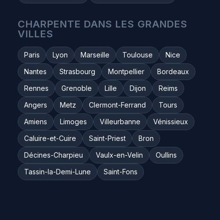
CHARPENTE DANS LES GRANDES
VILLES
Paris
Lyon
Marseille
Toulouse
Nice
Nantes
Strasbourg
Montpellier
Bordeaux
Rennes
Grenoble
Lille
Dijon
Reims
Angers
Metz
Clermont-Ferrand
Tours
Amiens
Limoges
Villeurbanne
Vénissieux
Caluire-et-Cuire
Saint-Priest
Bron
Décines-Charpieu
Vaulx-en-Velin
Oullins
Tassin-la-Demi-Lune
Saint-Fons