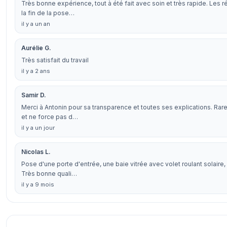
Très bonne expérience, tout à été fait avec soin et très rapide. Les r
la fin de la pose…
il y a un an
Aurélie G.
Très satisfait du travail
il y a 2 ans
Samir D.
Merci à Antonin pour sa transparence et toutes ses explications. Rare 
et ne force pas d…
il y a un jour
Nicolas L.
Pose d'une porte d'entrée, une baie vitrée avec volet roulant solaire, 
Très bonne quali…
il y a 9 mois