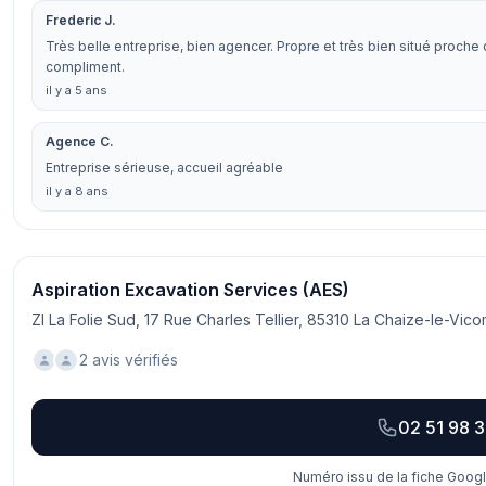
Frederic J.
Très belle entreprise, bien agencer. Propre et très bien situé proche 
compliment.
il y a 5 ans
Agence C.
Entreprise sérieuse, accueil agréable
il y a 8 ans
Aspiration Excavation Services (AES)
ZI La Folie Sud, 17 Rue Charles Tellier, 85310 La Chaize-le-Vic
2 avis vérifiés
02 51 98 3
Numéro issu de la fiche Googl