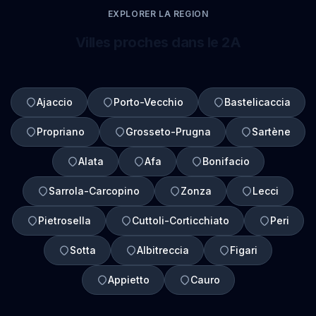
EXPLORER LA REGION
Villes proches dans le 2A
Ajaccio
Porto-Vecchio
Bastelicaccia
Propriano
Grosseto-Prugna
Sartène
Alata
Afa
Bonifacio
Sarrola-Carcopino
Zonza
Lecci
Pietrosella
Cuttoli-Corticchiato
Peri
Sotta
Albitreccia
Figari
Appietto
Cauro