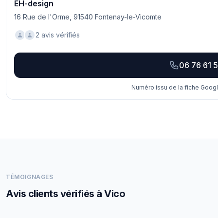
EH-design
16 Rue de l'Orme, 91540 Fontenay-le-Vicomte
2 avis vérifiés
06 76 61 5
Numéro issu de la fiche Googl
TÉMOIGNAGES
Avis clients vérifiés à Vico