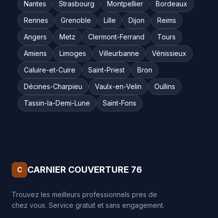
Nantes
Strasbourg
Montpellier
Bordeaux
Rennes
Grenoble
Lille
Dijon
Reims
Angers
Metz
Clermont-Ferrand
Tours
Amiens
Limoges
Villeurbanne
Vénissieux
Caluire-et-Cuire
Saint-Priest
Bron
Décines-Charpieu
Vaulx-en-Velin
Oullins
Tassin-la-Demi-Lune
Saint-Fons
CARNIER COUVERTURE 76
C
Trouvez les meilleurs professionnels pres de
chez vous. Service gratuit et sans engagement.