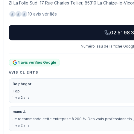
ZI La Folie Sud, 17 Rue Charles Tellier, 85310 La Chaize-le-Vic
10 avis vérifiés
02 51 98 3
Numéro issu de la fiche Googl
4 avis vérifiés Google
AVIS CLIENTS
Belphegor
Top
il y a 2 ans
manu J.
Je recommande cette entreprise à 200 %. Des vrais professionnels ,sér
il y a 2 ans