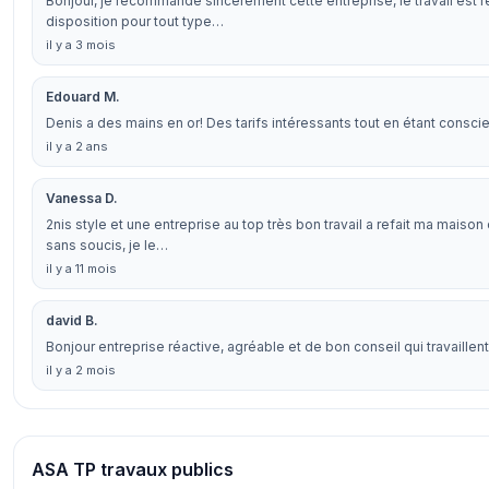
Bonjour, je recommande sincèrement cette entreprise, le travail est re
disposition pour tout type…
il y a 3 mois
Edouard M.
Denis a des mains en or! Des tarifs intéressants tout en étant cons
il y a 2 ans
Vanessa D.
2nis style et une entreprise au top très bon travail a refait ma mais
sans soucis, je le…
il y a 11 mois
david B.
Bonjour entreprise réactive, agréable et de bon conseil qui travaillent
il y a 2 mois
ASA TP travaux publics