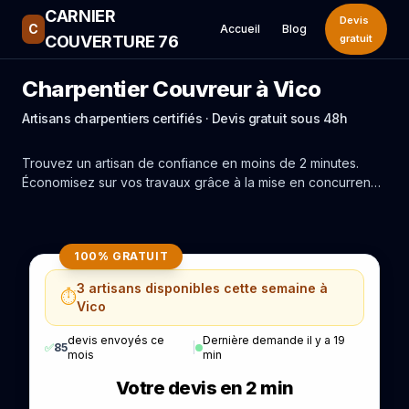
CARNIER
Devis
C
Accueil
Blog
COUVERTURE 76
gratuit
Charpentier Couvreur à Vico
Artisans charpentiers certifiés · Devis gratuit sous 48h
Trouvez un artisan de confiance en moins de 2 minutes.
Économisez sur vos travaux grâce à la mise en concurrence
réelle des experts de Vico.
100% GRATUIT
3 artisans disponibles cette semaine à
⏱️
Vico
devis envoyés ce
Dernière demande il y a 19
✅
85
|
mois
min
Votre devis en 2 min