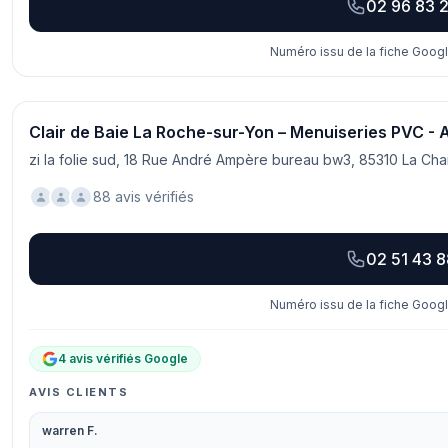
02 96 83 
Numéro issu de la fiche Googl
Clair de Baie La Roche-sur-Yon – Menuiseries PVC - Alu
zi la folie sud, 18 Rue André Ampère bureau bw3, 85310 La Cha
88 avis vérifiés
02 51 43 
Numéro issu de la fiche Googl
4 avis vérifiés Google
AVIS CLIENTS
warren F.