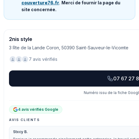
couverture76.fr
.
Merci de fournir la page du
site concernée.
2nis style
3 Rte de la Lande Coron, 50390 Saint-Sauveur-le-Vicomte
7 avis vérifiés
07 67 27 
Numéro issu de la fiche Googl
4 avis vérifiés Google
AVIS CLIENTS
Stxcy B.