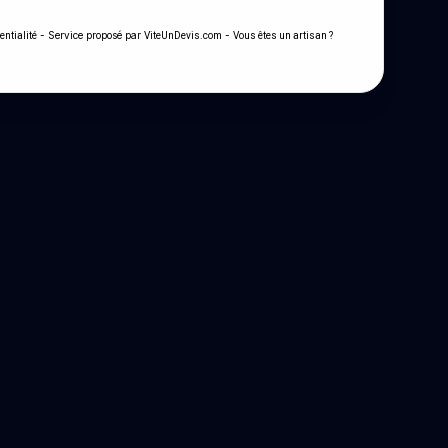
- Service proposé par
-
entialité
ViteUnDevis.com
Vous êtes un artisan ?