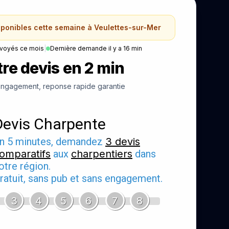
sponibles cette semaine à Veulettes-sur-Mer
nvoyés ce mois
|
Dernière demande il y a 16 min
re devis en 2 min
ngagement, reponse rapide garantie
Devis Charpente
n 5 minutes, demandez
3 devis
omparatifs
aux
charpentiers
dans
otre région.
ratuit, sans pub et sans engagement.
3
4
5
6
7
8