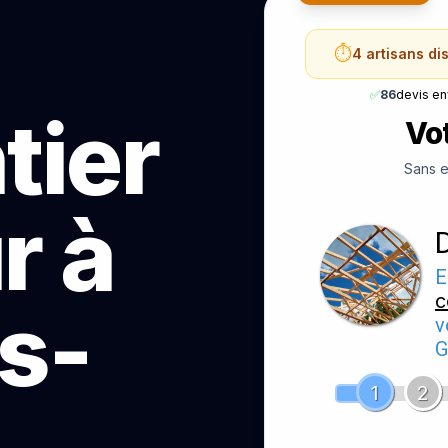
⏱️
4 artisans di
✅
86
devis e
tier
Vot
Sans e
r à
E
c
s-
v
G
1
2