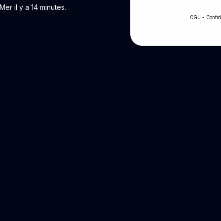
r il y a 14 minutes.
-
CGU
Confid