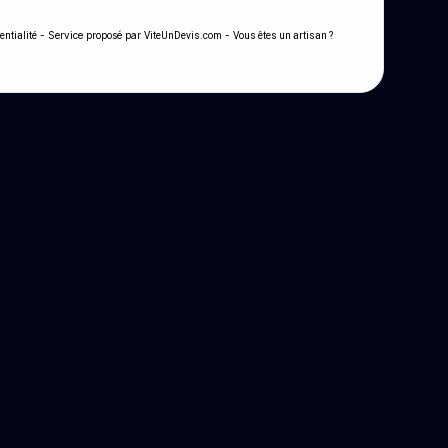
- Service proposé par
-
entialité
ViteUnDevis.com
Vous êtes un artisan ?