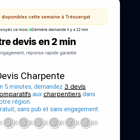
s disponibles cette semaine à Tréouergat
nvoyés ce mois
|
Dernière demande il y a 22 min
re devis en 2 min
ngagement, reponse rapide garantie
Devis Charpente
n 5 minutes, demandez
3 devis
omparatifs
aux
charpentiers
dans
otre région.
ratuit, sans pub et sans engagement.
3
4
5
6
7
8