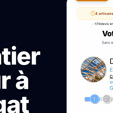
⏱️
4 artisan
✅
170
devis e
Vot
Sans e
tier
r à
E
c
v
G
gat
1
2