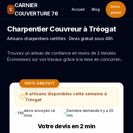
CARNIER
Devis
C
Accueil
Blog
COUVERTURE 76
gratuit
Charpentier Couvreur à Tréogat
Artisans charpentiers certifiés · Devis gratuit sous 48h
Trouvez un artisan de confiance en moins de 2 minutes.
Économisez sur vos travaux grâce à la mise en concurrence
réelle des experts de Tréogat.
100% GRATUIT
4 artisans disponibles cette semaine à
⏱️
Tréogat
devis envoyés ce
Dernière demande il y a 20
✅
110
|
mois
min
Votre devis en 2 min