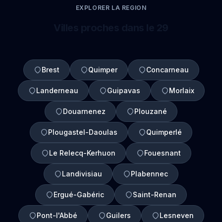
EXPLORER LA REGION
Villes proches dans le 29
Brest
Quimper
Concarneau
Landerneau
Guipavas
Morlaix
Douarnenez
Plouzané
Plougastel-Daoulas
Quimperlé
Le Relecq-Kerhuon
Fouesnant
Landivisiau
Plabennec
Ergué-Gabéric
Saint-Renan
Pont-l'Abbé
Guilers
Lesneven