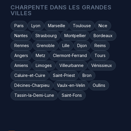
CHARPENTE DANS LES GRANDES
VILLES
Paris
Lyon
Marseille
Toulouse
Nice
Nantes
Strasbourg
Montpellier
Bordeaux
Rennes
Grenoble
Lille
Dijon
Reims
Angers
Metz
Clermont-Ferrand
Tours
Amiens
Limoges
Villeurbanne
Vénissieux
Caluire-et-Cuire
Saint-Priest
Bron
Décines-Charpieu
Vaulx-en-Velin
Oullins
Tassin-la-Demi-Lune
Saint-Fons