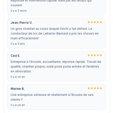
Réponse et intervention rapide. Rare par les temps qui
courent
il y a 3 mois
Jean-Pierre V.
Un gros chantier au cours duquel l’archi a fait défaut. Le
conducteur de tvx de Leberre-Bernard a pris les choses en
main efficacement
il y a 3 ans
Ced E.
Entreprise à l'écoute, accueillante, réponse rapide. Travail de
qualité, chantier propre, suite pose porte entrée et fenêtres
en rénovation.
il y a un an
Marine B.
Une entreprise sérieuse et réellement à l’écoute de ses
clients !!
il y a un an