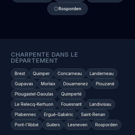
Rosporden
CHARPENTE DANS LE
DÉPARTEMENT
Brest
Quimper
Concarneau
Landerneau
Guipavas
Morlaix
Douarnenez
Plouzané
Plougastel-Daoulas
Quimperlé
Le Relecq-Kerhuon
Fouesnant
Landivisiau
Plabennec
Ergué-Gabéric
Saint-Renan
Pont-l'Abbé
Guilers
Lesneven
Rosporden