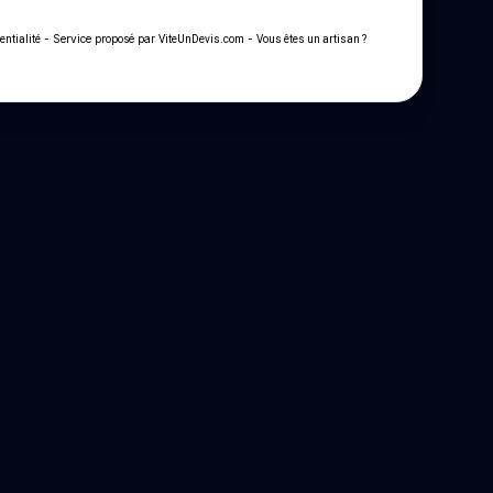
- Service proposé par
-
entialité
ViteUnDevis.com
Vous êtes un artisan ?