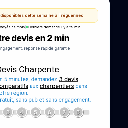
s disponibles cette semaine à Tréguennec
nvoyés ce mois
|
Dernière demande il y a 29 min
re devis en 2 min
ngagement, reponse rapide garantie
Devis Charpente
n 5 minutes, demandez
3 devis
omparatifs
aux
charpentiers
dans
otre région.
ratuit, sans pub et sans engagement.
3
4
5
6
7
8