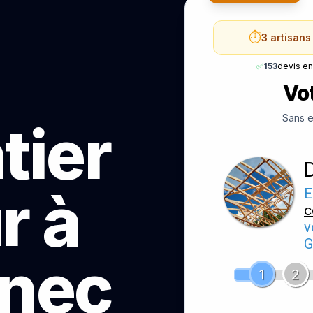
⏱️
3 artisan
✅
153
devis e
Vot
Sans e
tier
r à
E
c
v
G
nec
1
2