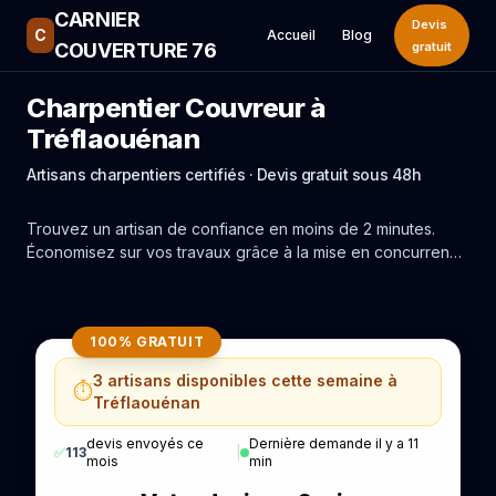
CARNIER
Devis
C
Accueil
Blog
COUVERTURE 76
gratuit
Charpentier Couvreur à
Tréflaouénan
Artisans charpentiers certifiés · Devis gratuit sous 48h
Trouvez un artisan de confiance en moins de 2 minutes.
Économisez sur vos travaux grâce à la mise en concurrence
réelle des experts de Tréflaouénan.
100% GRATUIT
3 artisans disponibles cette semaine à
⏱️
Tréflaouénan
devis envoyés ce
Dernière demande il y a 11
✅
113
|
mois
min