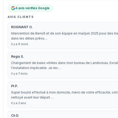
4 avis vérifiés Google
AVIS CLIENTS
ROIGNANT O.
Intervention de Benoît et de son équipe en mai/juin 2025 pour des trav
dans les délais prévu…
il y a 6 mois
Régis S.
Changement de baies vitrées dans mon bureau de Landivisiau. Excell
l'installation impécable. Je rec…
il y a 7 mois
Pt P.
Super boulot effectué à mon domicile, merci de votre efficacité, vot
nettoyé avant leur départ …
il y a 2 ans
Ch D.