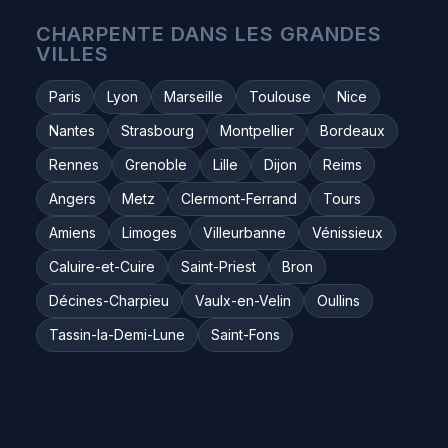
CHARPENTE DANS LES GRANDES
VILLES
Paris
Lyon
Marseille
Toulouse
Nice
Nantes
Strasbourg
Montpellier
Bordeaux
Rennes
Grenoble
Lille
Dijon
Reims
Angers
Metz
Clermont-Ferrand
Tours
Amiens
Limoges
Villeurbanne
Vénissieux
Caluire-et-Cuire
Saint-Priest
Bron
Décines-Charpieu
Vaulx-en-Velin
Oullins
Tassin-la-Demi-Lune
Saint-Fons