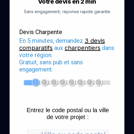
Votre devis en 2 min
Sans engagement, reponse rapide garantie
Devis Charpente
En 5 minutes, demandez
3 devis
comparatifs
aux
charpentiers
dans
votre région.
Gratuit, sans pub et sans
engagement.
1
2
3
4
5
6
7
8
Entrez le code postal ou la ville
de votre projet :