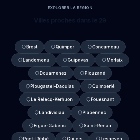
EXPLORER LA REGION
Villes proches dans le 29
Brest
Quimper
Concarneau
Landerneau
Guipavas
Morlaix
Douarnenez
Plouzané
Plougastel-Daoulas
Quimperlé
Le Relecq-Kerhuon
Fouesnant
Landivisiau
Plabennec
Ergué-Gabéric
Saint-Renan
Pont-l'Abbé
Guilers
Lesneven