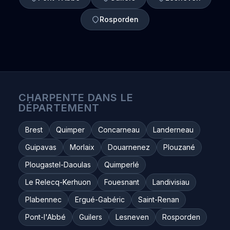
Rosporden
CHARPENTE DANS LE
DÉPARTEMENT
Brest
Quimper
Concarneau
Landerneau
Guipavas
Morlaix
Douarnenez
Plouzané
Plougastel-Daoulas
Quimperlé
Le Relecq-Kerhuon
Fouesnant
Landivisiau
Plabennec
Ergué-Gabéric
Saint-Renan
Pont-l'Abbé
Guilers
Lesneven
Rosporden