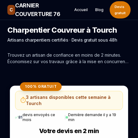
CARNIER
Devis
C
Accueil
Blog
COUVERTURE 76
gratuit
Charpentier Couvreur à Tourch
Artisans charpentiers certifiés · Devis gratuit sous 48h
Trouvez un artisan de confiance en moins de 2 minutes.
Économisez sur vos travaux grâce à la mise en concurrence
réelle des experts de Tourch.
100% GRATUIT
3 artisans disponibles cette semaine à
⏱️
Tourch
devis envoyés ce
Dernière demande il y a 19
✅
81
|
mois
min
Votre devis en 2 min