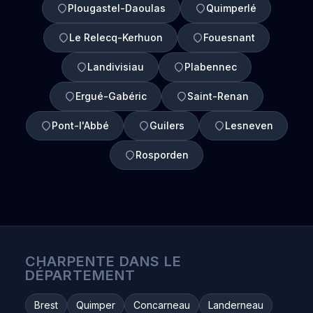
Plougastel-Daoulas
Quimperlé
Le Relecq-Kerhuon
Fouesnant
Landivisiau
Plabennec
Ergué-Gabéric
Saint-Renan
Pont-l'Abbé
Guilers
Lesneven
Rosporden
CHARPENTE DANS LE
DÉPARTEMENT
Brest
Quimper
Concarneau
Landerneau