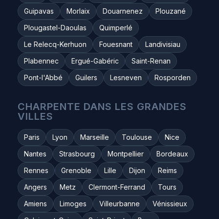
Guipavas
Morlaix
Douarnenez
Plouzané
Plougastel-Daoulas
Quimperlé
Le Relecq-Kerhuon
Fouesnant
Landivisiau
Plabennec
Ergué-Gabéric
Saint-Renan
Pont-l'Abbé
Guilers
Lesneven
Rosporden
CHARPENTE DANS LES GRANDES
VILLES
Paris
Lyon
Marseille
Toulouse
Nice
Nantes
Strasbourg
Montpellier
Bordeaux
Rennes
Grenoble
Lille
Dijon
Reims
Angers
Metz
Clermont-Ferrand
Tours
Amiens
Limoges
Villeurbanne
Vénissieux