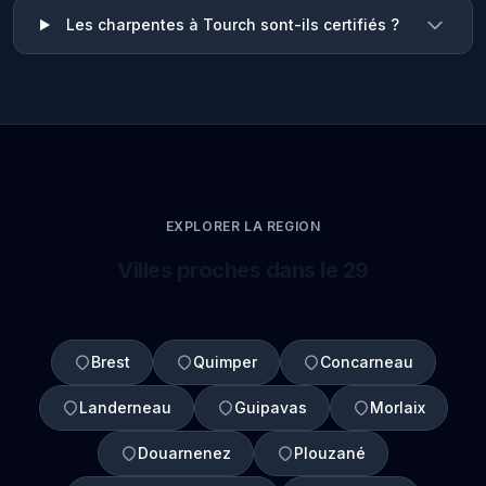
Les charpentes à Tourch sont-ils certifiés ?
EXPLORER LA REGION
Villes proches dans le 29
Brest
Quimper
Concarneau
Landerneau
Guipavas
Morlaix
Douarnenez
Plouzané