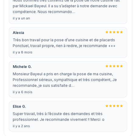
Nous sommes très contents de la pose de notre cuisine fait
par Mickael Bayeul. Il a su s’adapter à notre demande avec
compétence. Nous recommando…
il y a un an
Alexia
Très bon travail pour la pose d’une cuisine et de placards
Ponctuel, travail propre, rien à redire, je recommande +++
il y a 8 mois
Michele G.
Monsieur Bayeul a pris en charge la pose de ma cuisine,
Professionnel sérieux, sympathique et très compétent, Je
recommande, je suis satisfaite d…
il y a 6 mois
Elise G.
Super travail, très à l’écoute des demandes et très
professionnel. Je recommande vivement !! Merci ☺️
il y a 2 ans