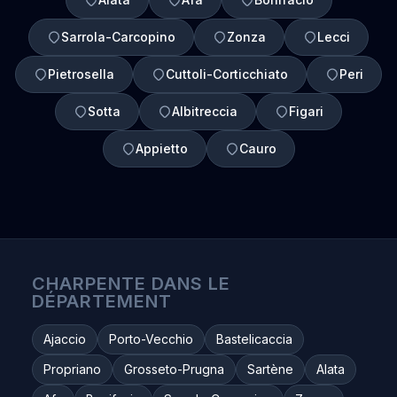
Sarrola-Carcopino
Zonza
Lecci
Pietrosella
Cuttoli-Corticchiato
Peri
Sotta
Albitreccia
Figari
Appietto
Cauro
CHARPENTE DANS LE
DÉPARTEMENT
Ajaccio
Porto-Vecchio
Bastelicaccia
Propriano
Grosseto-Prugna
Sartène
Alata