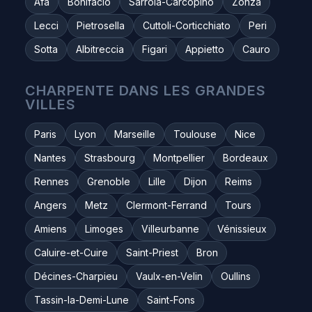
Afa
Bonifacio
Sarrola-Carcopino
Zonza
Lecci
Pietrosella
Cuttoli-Corticchiato
Peri
Sotta
Albitreccia
Figari
Appietto
Cauro
CHARPENTE DANS LES GRANDES
VILLES
Paris
Lyon
Marseille
Toulouse
Nice
Nantes
Strasbourg
Montpellier
Bordeaux
Rennes
Grenoble
Lille
Dijon
Reims
Angers
Metz
Clermont-Ferrand
Tours
Amiens
Limoges
Villeurbanne
Vénissieux
Caluire-et-Cuire
Saint-Priest
Bron
Décines-Charpieu
Vaulx-en-Velin
Oullins
Tassin-la-Demi-Lune
Saint-Fons