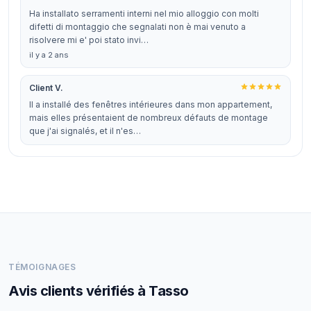
Ha installato serramenti interni nel mio alloggio con molti
difetti di montaggio che segnalati non è mai venuto a
risolvere mi e' poi stato invi…
il y a 2 ans
Client V.
Il a installé des fenêtres intérieures dans mon appartement,
mais elles présentaient de nombreux défauts de montage
que j'ai signalés, et il n'es…
TÉMOIGNAGES
Avis clients vérifiés à Tasso