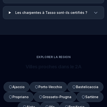
Les charpentes à Tasso sont-ils certifiés ?
EXPLORER LA REGION
Villes proches dans le 2A
Ajaccio
Porto-Vecchio
Bastelicaccia
Propriano
Grosseto-Prugna
Sartène
Alata
Afa
Bonifacio