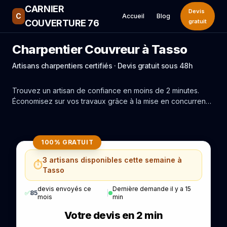
CARNIER
Devis
C
Accueil
Blog
COUVERTURE 76
gratuit
Charpentier Couvreur à Tasso
Artisans charpentiers certifiés · Devis gratuit sous 48h
Trouvez un artisan de confiance en moins de 2 minutes.
Économisez sur vos travaux grâce à la mise en concurrence
réelle des experts de Tasso.
100% GRATUIT
3 artisans disponibles cette semaine à
⏱️
Tasso
devis envoyés ce
Dernière demande il y a 15
✅
85
|
mois
min
Votre devis en 2 min