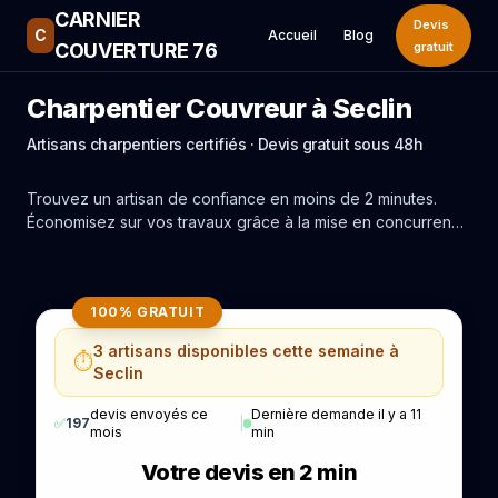
CARNIER
Devis
C
Accueil
Blog
COUVERTURE 76
gratuit
Charpentier Couvreur à Seclin
Artisans charpentiers certifiés · Devis gratuit sous 48h
Trouvez un artisan de confiance en moins de 2 minutes.
Économisez sur vos travaux grâce à la mise en concurrence
réelle des experts de Seclin.
100% GRATUIT
3 artisans disponibles cette semaine à
⏱️
Seclin
devis envoyés ce
Dernière demande il y a 11
✅
197
|
mois
min
Votre devis en 2 min