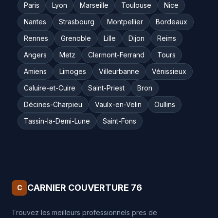
Paris
Lyon
Marseille
Toulouse
Nice
Nantes
Strasbourg
Montpellier
Bordeaux
Rennes
Grenoble
Lille
Dijon
Reims
Angers
Metz
Clermont-Ferrand
Tours
Amiens
Limoges
Villeurbanne
Vénissieux
Caluire-et-Cuire
Saint-Priest
Bron
Décines-Charpieu
Vaulx-en-Velin
Oullins
Tassin-la-Demi-Lune
Saint-Fons
CARNIER COUVERTURE 76
C
Trouvez les meilleurs professionnels pres de