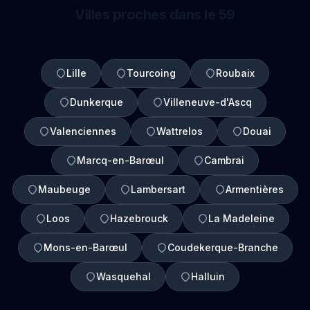
Villes proches dans le 59
Lille
Tourcoing
Roubaix
Dunkerque
Villeneuve-d'Ascq
Valenciennes
Wattrelos
Douai
Marcq-en-Barœul
Cambrai
Maubeuge
Lambersart
Armentières
Loos
Hazebrouck
La Madeleine
Mons-en-Barœul
Coudekerque-Branche
Wasquehal
Halluin