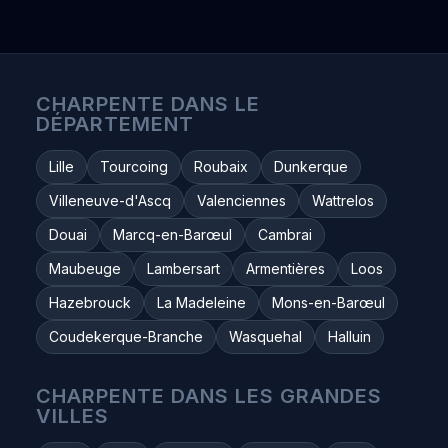
CHARPENTE DANS LE
DÉPARTEMENT
Lille
Tourcoing
Roubaix
Dunkerque
Villeneuve-d'Ascq
Valenciennes
Wattrelos
Douai
Marcq-en-Barœul
Cambrai
Maubeuge
Lambersart
Armentières
Loos
Hazebrouck
La Madeleine
Mons-en-Barœul
Coudekerque-Branche
Wasquehal
Halluin
CHARPENTE DANS LES GRANDES
VILLES