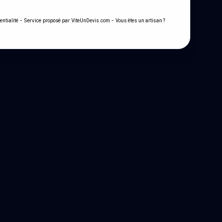
- Service proposé par
-
entialité
ViteUnDevis.com
Vous êtes un artisan ?