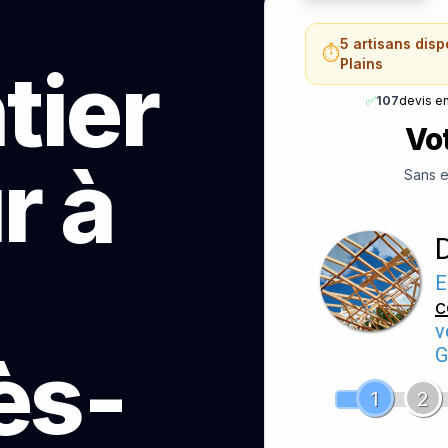
5 artisans disp
⏱️
tier
Plains
✅
107
devis e
Vot
r à
Sans e
E
c
v
ès-
G
1
2