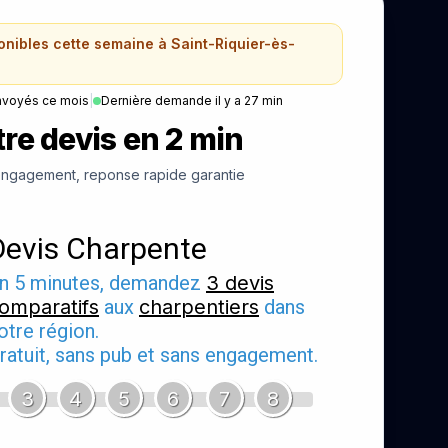
onibles cette semaine à Saint-Riquier-ès-
nvoyés ce mois
|
Dernière demande il y a 27 min
re devis en 2 min
ngagement, reponse rapide garantie
Devis Charpente
n 5 minutes, demandez
3 devis
omparatifs
aux
charpentiers
dans
otre région.
ratuit, sans pub et sans engagement.
3
4
5
6
7
8