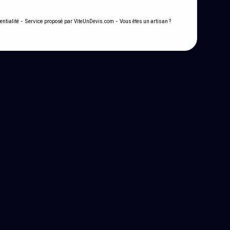
- Service proposé par
-
entialité
ViteUnDevis.com
Vous êtes un artisan ?