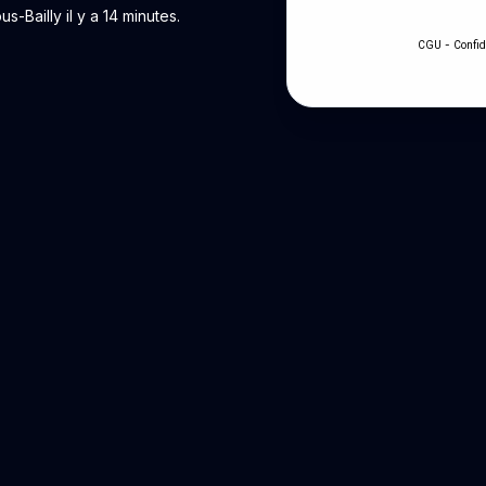
Bailly il y a 14 minutes.
-
CGU
Confid