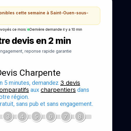
ponibles cette semaine à Saint-Ouen-sous-
nvoyés ce mois
|
Dernière demande il y a 10 min
re devis en 2 min
ngagement, reponse rapide garantie
Devis Charpente
n 5 minutes, demandez
3 devis
omparatifs
aux
charpentiers
dans
otre région.
ratuit, sans pub et sans engagement.
3
4
5
6
7
8