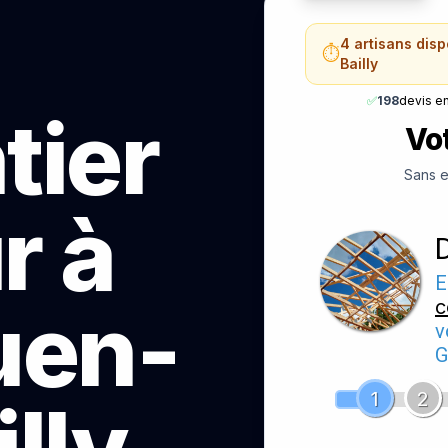
4 artisans dis
⏱️
Bailly
✅
198
devis e
tier
Vot
Sans e
r à
E
uen-
c
v
G
1
2
lly