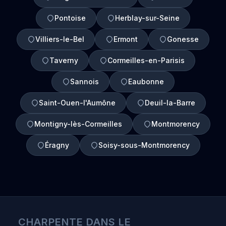
Pontoise
Herblay-sur-Seine
Villiers-le-Bel
Ermont
Gonesse
Taverny
Cormeilles-en-Parisis
Sannois
Eaubonne
Saint-Ouen-l'Aumône
Deuil-la-Barre
Montigny-lès-Cormeilles
Montmorency
Éragny
Soisy-sous-Montmorency
CHARPENTE DANS LE