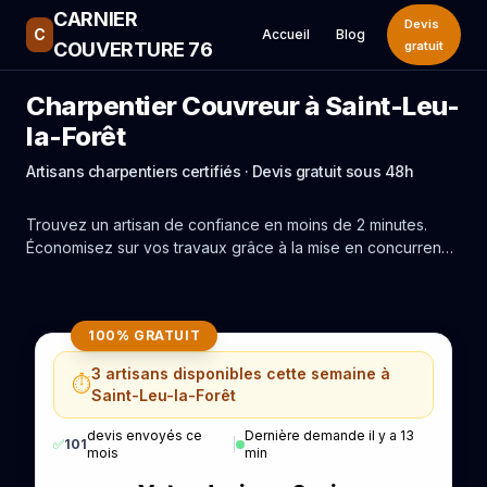
CARNIER
Devis
C
Accueil
Blog
COUVERTURE 76
gratuit
Charpentier Couvreur à Saint-Leu-
la-Forêt
Artisans charpentiers certifiés · Devis gratuit sous 48h
Trouvez un artisan de confiance en moins de 2 minutes.
Économisez sur vos travaux grâce à la mise en concurrence
réelle des experts de Saint-Leu-la-Forêt.
100% GRATUIT
3 artisans disponibles cette semaine à
⏱️
Saint-Leu-la-Forêt
devis envoyés ce
Dernière demande il y a 13
✅
101
|
mois
min