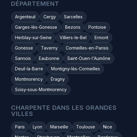
DÉPARTEMENT
Argenteuil
Cergy
Sarcelles
Garges-lès-Gonesse
Bezons
Pontoise
Herblay-sur-Seine
Villiers-le-Bel
Ermont
Gonesse
Taverny
Cormeilles-en-Parisis
Sannois
Eaubonne
Saint-Ouen-l'Aumône
Deuil-la-Barre
Montigny-lès-Cormeilles
Montmorency
Éragny
Soisy-sous-Montmorency
CHARPENTE DANS LES GRANDES
VILLES
Paris
Lyon
Marseille
Toulouse
Nice