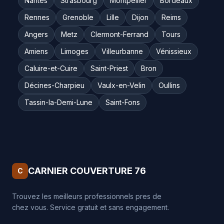
Nantes
Strasbourg
Montpellier
Bordeaux
Rennes
Grenoble
Lille
Dijon
Reims
Angers
Metz
Clermont-Ferrand
Tours
Amiens
Limoges
Villeurbanne
Vénissieux
Caluire-et-Cuire
Saint-Priest
Bron
Décines-Charpieu
Vaulx-en-Velin
Oullins
Tassin-la-Demi-Lune
Saint-Fons
CARNIER COUVERTURE 76
C
Trouvez les meilleurs professionnels pres de
chez vous. Service gratuit et sans engagement.