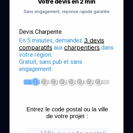
Votre devis en 2 min
Sans engagement, reponse rapide garantie
Devis Charpente
En 5 minutes, demandez
3 devis
comparatifs
aux
charpentiers
dans
votre région.
Gratuit, sans pub et sans
engagement.
1
2
3
4
5
6
7
8
Entrez le code postal ou la ville
de votre projet :