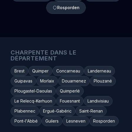
Rosporden
CHARPENTE DANS LE
DÉPARTEMENT
Brest
Quimper
Concarneau
Landerneau
Guipavas
Morlaix
Douarnenez
Plouzané
Plougastel-Daoulas
Quimperlé
Le Relecq-Kerhuon
Fouesnant
Landivisiau
Plabennec
Ergué-Gabéric
Saint-Renan
Pont-l'Abbé
Guilers
Lesneven
Rosporden