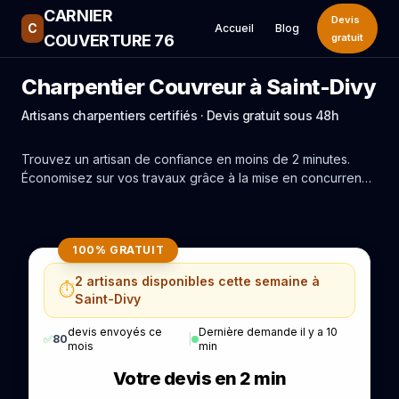
CARNIER
Devis
C
Accueil
Blog
COUVERTURE 76
gratuit
Charpentier Couvreur à Saint-Divy
Artisans charpentiers certifiés · Devis gratuit sous 48h
Trouvez un artisan de confiance en moins de 2 minutes.
Économisez sur vos travaux grâce à la mise en concurrence
réelle des experts de Saint-Divy.
100% GRATUIT
2 artisans disponibles cette semaine à
⏱️
Saint-Divy
devis envoyés ce
Dernière demande il y a 10
✅
80
|
mois
min
Votre devis en 2 min