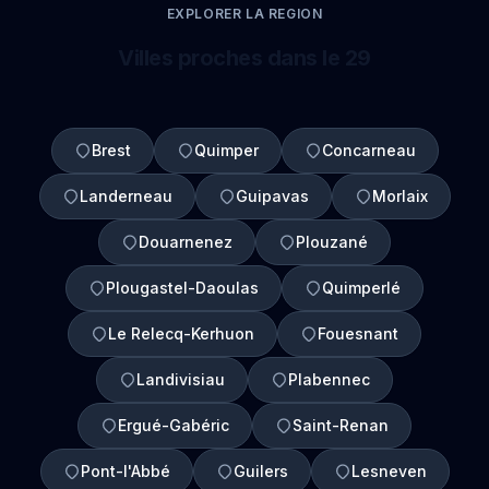
EXPLORER LA REGION
Villes proches dans le 29
Brest
Quimper
Concarneau
Landerneau
Guipavas
Morlaix
Douarnenez
Plouzané
Plougastel-Daoulas
Quimperlé
Le Relecq-Kerhuon
Fouesnant
Landivisiau
Plabennec
Ergué-Gabéric
Saint-Renan
Pont-l'Abbé
Guilers
Lesneven