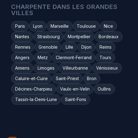
CHARPENTE DANS LES GRANDES
VILLES
Paris
Lyon
Marseille
Toulouse
Nice
Nantes
Strasbourg
Montpellier
Bordeaux
Rennes
Grenoble
Lille
Dijon
Reims
Angers
Metz
Clermont-Ferrand
Tours
Amiens
Limoges
Villeurbanne
Vénissieux
Caluire-et-Cuire
Saint-Priest
Bron
Décines-Charpieu
Vaulx-en-Velin
Oullins
Tassin-la-Demi-Lune
Saint-Fons