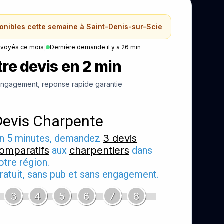
ponibles cette semaine à Saint-Denis-sur-Scie
nvoyés ce mois
|
Dernière demande il y a 26 min
re devis en 2 min
ngagement, reponse rapide garantie
Devis Charpente
n 5 minutes, demandez
3 devis
omparatifs
aux
charpentiers
dans
otre région.
ratuit, sans pub et sans engagement.
3
4
5
6
7
8