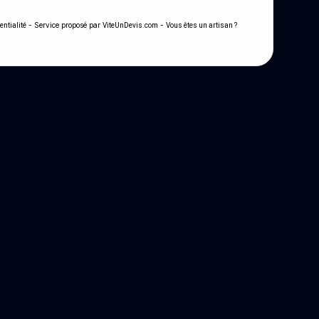
- Service proposé par
-
entialité
ViteUnDevis.com
Vous êtes un artisan ?