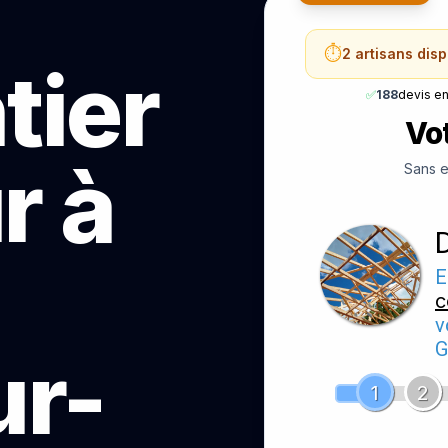
⏱️
2 artisans dis
tier
✅
188
devis e
Vot
r à
Sans e
E
c
v
G
ur-
1
2