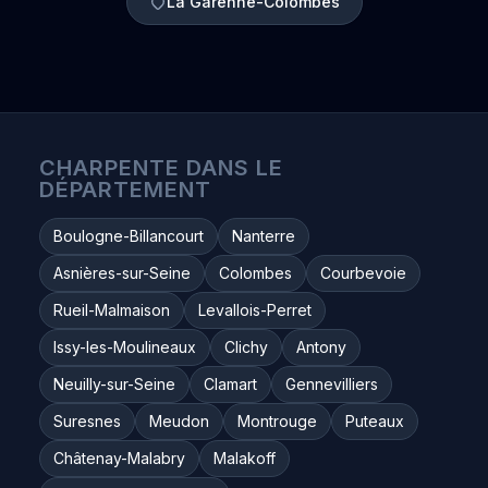
La Garenne-Colombes
CHARPENTE DANS LE
DÉPARTEMENT
Boulogne-Billancourt
Nanterre
Asnières-sur-Seine
Colombes
Courbevoie
Rueil-Malmaison
Levallois-Perret
Issy-les-Moulineaux
Clichy
Antony
Neuilly-sur-Seine
Clamart
Gennevilliers
Suresnes
Meudon
Montrouge
Puteaux
Châtenay-Malabry
Malakoff