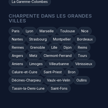
La Garenne-Colombes
CHARPENTE DANS LES GRANDES
VILLES
Paris
Lyon
Marseille
Toulouse
Nice
Nantes
Strasbourg
Montpellier
Bordeaux
Rennes
Grenoble
Lille
Dijon
Reims
Angers
Metz
Clermont-Ferrand
Tours
Amiens
Limoges
Villeurbanne
Vénissieux
Caluire-et-Cuire
Saint-Priest
Bron
Décines-Charpieu
Vaulx-en-Velin
Oullins
Tassin-la-Demi-Lune
Saint-Fons