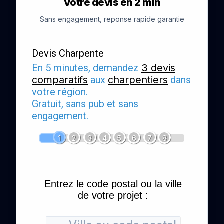
Votre devis en 2 min
Sans engagement, reponse rapide garantie
Devis Charpente
En 5 minutes, demandez
3 devis
comparatifs
aux
charpentiers
dans
votre région.
Gratuit, sans pub et sans
engagement.
1
2
3
4
5
6
7
8
Entrez le code postal ou la ville
de votre projet :