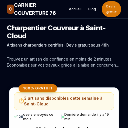
CARNIER
Devis
C
Accueil
Blog
COUVERTURE 76
gratuit
Charpentier Couvreur à Saint-
Cloud
Artisans charpentiers certifiés · Devis gratuit sous 48h
Trouvez un artisan de confiance en moins de 2 minutes.
Économisez sur vos travaux grâce à la mise en concurrence
réelle des experts de Saint-Cloud.
100% GRATUIT
3 artisans disponibles cette semaine à
⏱️
Saint-Cloud
devis envoyés ce
Dernière demande il y a 19
✅
129
|
mois
min