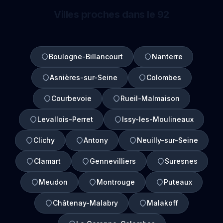
Villes proches dans le 92
Boulogne-Billancourt
Nanterre
Asnières-sur-Seine
Colombes
Courbevoie
Rueil-Malmaison
Levallois-Perret
Issy-les-Moulineaux
Clichy
Antony
Neuilly-sur-Seine
Clamart
Gennevilliers
Suresnes
Meudon
Montrouge
Puteaux
Châtenay-Malabry
Malakoff