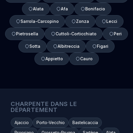
Alata
Afa
Bonifacio
Sarrola-Carcopino
Zonza
Lecci
Pietrosella
Cuttoli-Corticchiato
Peri
Sotta
Albitreccia
Figari
Appietto
Cauro
CHARPENTE DANS LE
DÉPARTEMENT
Ajaccio
Porto-Vecchio
Bastelicaccia
Propriano
Grosseto-Prugna
Sartène
Alata