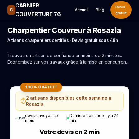
CARNIER
Devis
C
Accueil
Blog
COUVERTURE 76
gratuit
Charpentier Couvreur à Rosazia
Artisans charpentiers certifiés · Devis gratuit sous 48h
Trouvez un artisan de confiance en moins de 2 minutes.
Économisez sur vos travaux grâce à la mise en concurrence
réelle des experts de Rosazia.
100% GRATUIT
2 artisans disponibles cette semaine à
⏱️
Rosazia
devis envoyés ce
Dernière demande il y a 24
✅
192
|
mois
min
Votre devis en 2 min