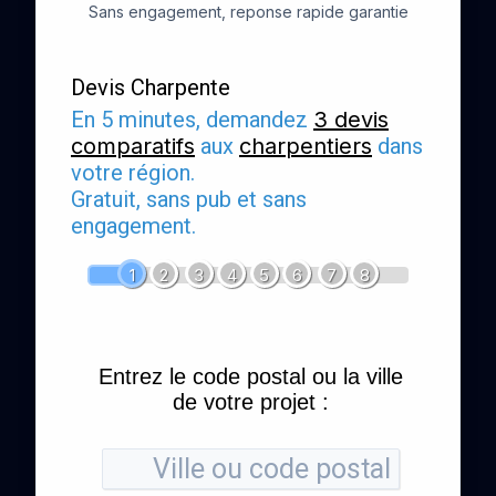
Sans engagement, reponse rapide garantie
Devis Charpente
En 5 minutes, demandez
3 devis
comparatifs
aux
charpentiers
dans
votre région.
Gratuit, sans pub et sans
engagement.
1
2
3
4
5
6
7
8
Entrez le code postal ou la ville
de votre projet :