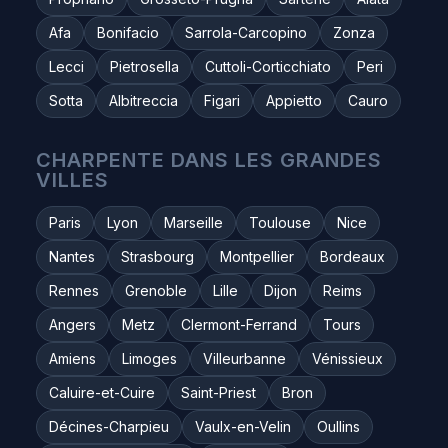
Afa
Bonifacio
Sarrola-Carcopino
Zonza
Lecci
Pietrosella
Cuttoli-Corticchiato
Peri
Sotta
Albitreccia
Figari
Appietto
Cauro
CHARPENTE DANS LES GRANDES
VILLES
Paris
Lyon
Marseille
Toulouse
Nice
Nantes
Strasbourg
Montpellier
Bordeaux
Rennes
Grenoble
Lille
Dijon
Reims
Angers
Metz
Clermont-Ferrand
Tours
Amiens
Limoges
Villeurbanne
Vénissieux
Caluire-et-Cuire
Saint-Priest
Bron
Décines-Charpieu
Vaulx-en-Velin
Oullins