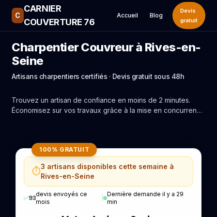
CARNIER
Devis
C
Accueil
Blog
COUVERTURE 76
gratuit
Charpentier Couvreur à Rives-en-
Seine
Artisans charpentiers certifiés · Devis gratuit sous 48h
Trouvez un artisan de confiance en moins de 2 minutes.
Économisez sur vos travaux grâce à la mise en concurrence
réelle des experts de Rives-en-Seine.
100% GRATUIT
3 artisans disponibles cette semaine à
⏱️
Rives-en-Seine
devis envoyés ce
Dernière demande il y a 29
✅
93
|
mois
min