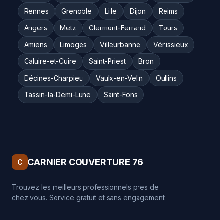
Rennes
Grenoble
Lille
Dijon
Reims
Angers
Metz
Clermont-Ferrand
Tours
Amiens
Limoges
Villeurbanne
Vénissieux
Caluire-et-Cuire
Saint-Priest
Bron
Décines-Charpieu
Vaulx-en-Velin
Oullins
Tassin-la-Demi-Lune
Saint-Fons
CARNIER COUVERTURE 76
C
Trouvez les meilleurs professionnels pres de
chez vous. Service gratuit et sans engagement.