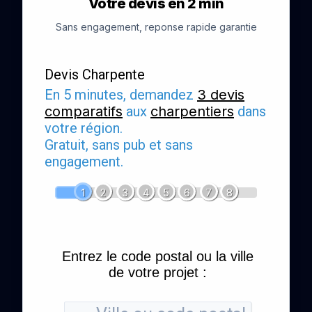
Votre devis en 2 min
Sans engagement, reponse rapide garantie
Devis Charpente
En 5 minutes, demandez
3 devis
comparatifs
aux
charpentiers
dans
votre région.
Gratuit, sans pub et sans
engagement.
1
2
3
4
5
6
7
8
Entrez le code postal ou la ville
de votre projet :