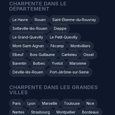
CHARPENTE DANS LE
DÉPARTEMENT
Le Havre
Rouen
Saint-Étienne-du-Rouvray
Sotteville-lès-Rouen
Dieppe
Le Grand-Quevilly
Le Petit-Quevilly
Mont-Saint-Aignan
Fécamp
Montivilliers
Elbeuf
Bois-Guillaume
Canteleu
Oissel
Barentin
Bolbec
Yvetot
Maromme
Déville-lès-Rouen
Port-Jérôme-sur-Seine
CHARPENTE DANS LES GRANDES
VILLES
Paris
Lyon
Marseille
Toulouse
Nice
Nantes
Strasbourg
Montpellier
Bordeaux