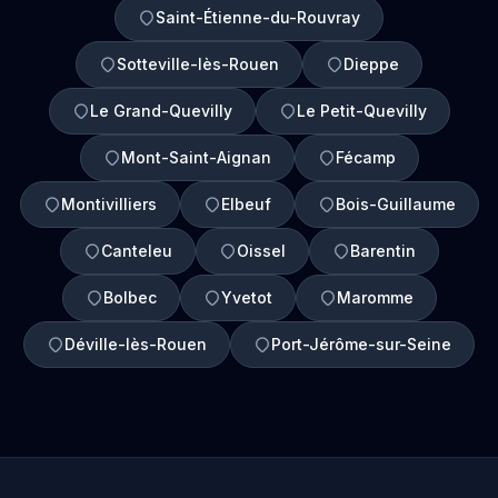
Saint-Étienne-du-Rouvray
Sotteville-lès-Rouen
Dieppe
Le Grand-Quevilly
Le Petit-Quevilly
Mont-Saint-Aignan
Fécamp
Montivilliers
Elbeuf
Bois-Guillaume
Canteleu
Oissel
Barentin
Bolbec
Yvetot
Maromme
Déville-lès-Rouen
Port-Jérôme-sur-Seine