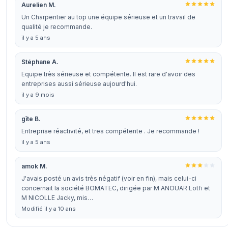
Aurelien M.
Un Charpentier au top une équipe sérieuse et un travail de
qualité je recommande.
il y a 5 ans
Stéphane A.
Equipe très sérieuse et compétente. Il est rare d'avoir des
entreprises aussi sérieuse aujourd'hui.
il y a 9 mois
gîte B.
Entreprise réactivité, et tres compétente . Je recommande !
il y a 5 ans
amok M.
J'avais posté un avis très négatif (voir en fin), mais celui-ci
concernait la société BOMATEC, dirigée par M ANOUAR Lotfi et
M NICOLLE Jacky, mis…
Modifié il y a 10 ans