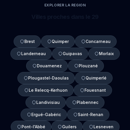
EXPLORER LA REGION
Villes proches dans le 29
Brest
Quimper
Concarneau
Landerneau
Guipavas
Morlaix
Douarnenez
Plouzané
Plougastel-Daoulas
Quimperlé
Le Relecq-Kerhuon
Fouesnant
Landivisiau
Plabennec
Ergué-Gabéric
Saint-Renan
Pont-l'Abbé
Guilers
Lesneven