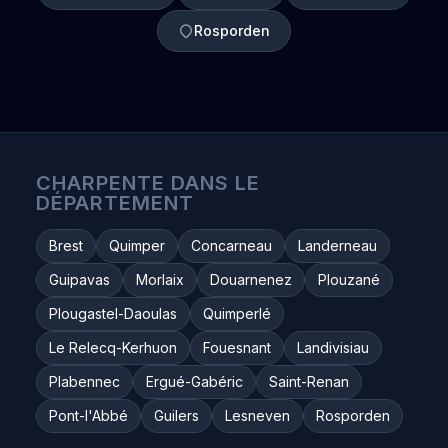
Rosporden
CHARPENTE DANS LE
DÉPARTEMENT
Brest
Quimper
Concarneau
Landerneau
Guipavas
Morlaix
Douarnenez
Plouzané
Plougastel-Daoulas
Quimperlé
Le Relecq-Kerhuon
Fouesnant
Landivisiau
Plabennec
Ergué-Gabéric
Saint-Renan
Pont-l'Abbé
Guilers
Lesneven
Rosporden