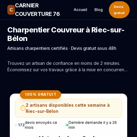
CARNIER
Devis
C
Accueil
Blog
COUVERTURE 76
gratuit
Charpentier Couvreur à Riec-sur-
Bélon
Artisans charpentiers certifiés · Devis gratuit sous 48h
Trouvez un artisan de confiance en moins de 2 minutes.
Économisez sur vos travaux grâce à la mise en concurrence
réelle des experts de Riec-sur-Bélon.
100% GRATUIT
2 artisans disponibles cette semaine à
⏱️
Riec-sur-Bélon
devis envoyés ce
Dernière demande il y a 26
✅
172
|
mois
min