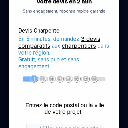
Votre devis en 2 min
Sans engagement, reponse rapide garantie
Devis Charpente
En 5 minutes, demandez
3 devis
comparatifs
aux
charpentiers
dans
votre région.
Gratuit, sans pub et sans
engagement.
1
2
3
4
5
6
7
8
Entrez le code postal ou la ville
de votre projet :