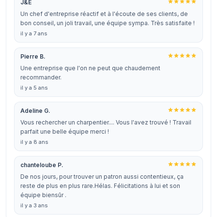
J&E
Un chef d'entreprise réactif et à l'écoute de ses clients, de
bon conseil, un joli travail, une équipe sympa. Très satisfaite !
il y a 7 ans
Pierre B.
Une entreprise que l'on ne peut que chaudement
recommander.
il y a 5 ans
Adeline G.
Vous rechercher un charpentier.... Vous l'avez trouvé ! Travail
parfait une belle équipe merci !
il y a 8 ans
chanteloube P.
De nos jours, pour trouver un patron aussi contentieux, ça
reste de plus en plus rare.Hélas. Félicitations à lui et son
équipe biensūr .
il y a 3 ans