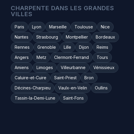
CHARPENTE DANS LES GRANDES
VILLES
Paris
Lyon
Marseille
Toulouse
Nice
Nantes
Strasbourg
Montpellier
Bordeaux
Rennes
Grenoble
Lille
Dijon
Reims
Angers
Metz
Clermont-Ferrand
Tours
Amiens
Limoges
Villeurbanne
Vénissieux
Caluire-et-Cuire
Saint-Priest
Bron
Décines-Charpieu
Vaulx-en-Velin
Oullins
Tassin-la-Demi-Lune
Saint-Fons