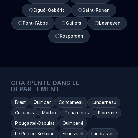
Ergué-Gabéric
Saint-Renan
Pont-l'Abbé
Guilers
Lesneven
Rosporden
CHARPENTE DANS LE
DÉPARTEMENT
Brest
Quimper
Concarneau
Landerneau
Guipavas
Morlaix
Douarnenez
Plouzané
Plougastel-Daoulas
Quimperlé
Le Relecq-Kerhuon
Fouesnant
Landivisiau