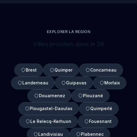
EXPLORER LA REGION
Villes proches dans le 29
Brest
Quimper
Concarneau
Landerneau
Guipavas
Morlaix
Douarnenez
Plouzané
Plougastel-Daoulas
Quimperlé
Le Relecq-Kerhuon
Fouesnant
Landivisiau
Plabennec