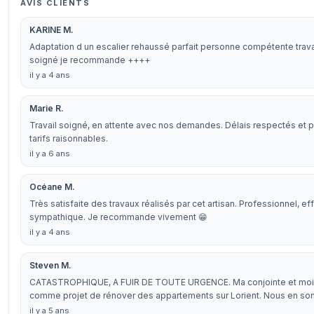
AVIS CLIENTS
KARINE M.
Adaptation d un escalier rehaussé parfait personne compétente trava
soigné je recommande ++++
il y a 4 ans
Marie R.
Travail soigné, en attente avec nos demandes. Délais respectés et po
tarifs raisonnables.
il y a 6 ans
Océane M.
Très satisfaite des travaux réalisés par cet artisan. Professionnel, eff
sympathique. Je recommande vivement 😁
il y a 4 ans
Steven M.
CATASTROPHIQUE, A FUIR DE TOUTE URGENCE. Ma conjointe et moi
comme projet de rénover des appartements sur Lorient. Nous en 
il y a 5 ans