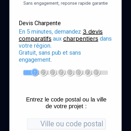
Sans engagement, reponse rapide garantie
Devis Charpente
En 5 minutes, demandez
3 devis
comparatifs
aux
charpentiers
dans
votre région.
Gratuit, sans pub et sans
engagement.
1
2
3
4
5
6
7
8
Entrez le code postal ou la ville
de votre projet :