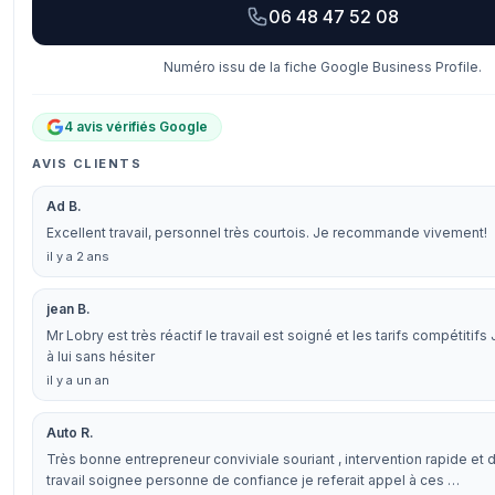
06 48 47 52 08
Numéro issu de la fiche Google Business Profile.
4 avis vérifiés Google
AVIS CLIENTS
Ad B.
Excellent travail, personnel très courtois. Je recommande vivement!
il y a 2 ans
jean B.
Mr Lobry est très réactif le travail est soigné et les tarifs compétitifs
à lui sans hésiter
il y a un an
Auto R.
Très bonne entrepreneur conviviale souriant , intervention rapide et d
travail soignee personne de confiance je referait appel à ces …