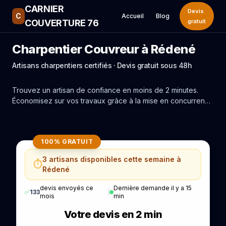
CARNIER
Devis
C
Accueil
Blog
COUVERTURE 76
gratuit
Charpentier Couvreur à Rédené
Artisans charpentiers certifiés · Devis gratuit sous 48h
Trouvez un artisan de confiance en moins de 2 minutes.
Économisez sur vos travaux grâce à la mise en concurrence
réelle des experts de Rédené.
100% GRATUIT
3 artisans disponibles cette semaine à
⏱️
Rédené
devis envoyés ce
Dernière demande il y a 15
✅
133
|
mois
min
Votre devis en 2 min