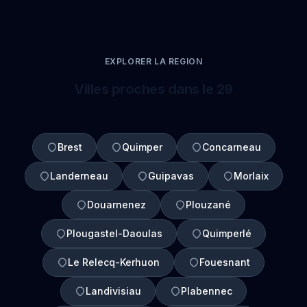
EXPLORER LA REGION
Villes proches dans le 29
Brest
Quimper
Concarneau
Landerneau
Guipavas
Morlaix
Douarnenez
Plouzané
Plougastel-Daoulas
Quimperlé
Le Relecq-Kerhuon
Fouesnant
Landivisiau
Plabennec