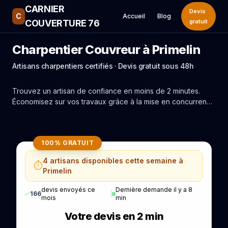
CARNIER
Devis
C
Accueil
Blog
COUVERTURE 76
gratuit
Charpentier Couvreur à Primelin
Artisans charpentiers certifiés · Devis gratuit sous 48h
Trouvez un artisan de confiance en moins de 2 minutes.
Économisez sur vos travaux grâce à la mise en concurrence
réelle des experts de Primelin.
100% GRATUIT
4 artisans disponibles cette semaine à
⏱️
Primelin
devis envoyés ce
Dernière demande il y a 8
✅
166
|
mois
min
Votre devis en 2 min