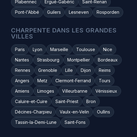
Plabennec
Ergué-Gabéric
Saint-Renan
Pont-l'Abbé
Guilers
Lesneven
Rosporden
CHARPENTE DANS LES GRANDES
VILLES
Paris
Lyon
Marseille
Toulouse
Nice
Nantes
Strasbourg
Montpellier
Bordeaux
Rennes
Grenoble
Lille
Dijon
Reims
Angers
Metz
Clermont-Ferrand
Tours
Amiens
Limoges
Villeurbanne
Vénissieux
Caluire-et-Cuire
Saint-Priest
Bron
Décines-Charpieu
Vaulx-en-Velin
Oullins
Tassin-la-Demi-Lune
Saint-Fons