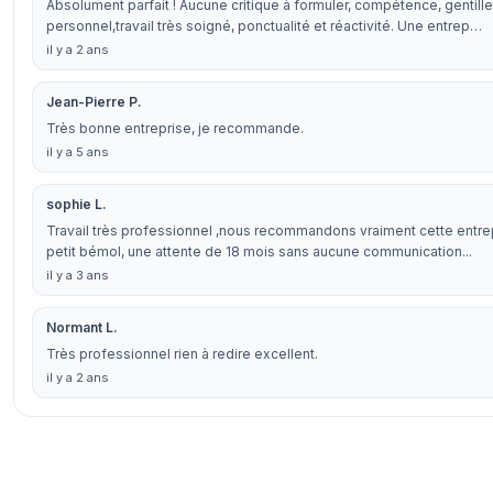
Absolument parfait ! Aucune critique à formuler, compétence, gentill
personnel,travail très soigné, ponctualité et réactivité. Une entrep…
il y a 2 ans
Jean-Pierre P.
Très bonne entreprise, je recommande.
il y a 5 ans
sophie L.
Travail très professionnel ,nous recommandons vraiment cette entre
petit bémol, une attente de 18 mois sans aucune communication...
il y a 3 ans
Normant L.
Très professionnel rien à redire excellent.
il y a 2 ans