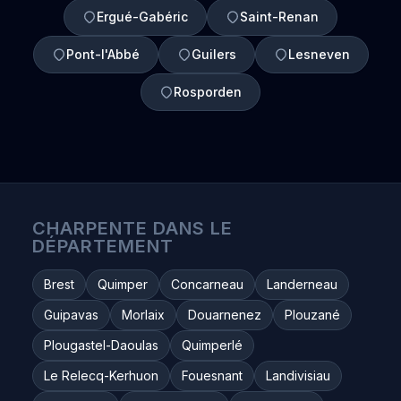
Ergué-Gabéric
Saint-Renan
Pont-l'Abbé
Guilers
Lesneven
Rosporden
CHARPENTE DANS LE
DÉPARTEMENT
Brest
Quimper
Concarneau
Landerneau
Guipavas
Morlaix
Douarnenez
Plouzané
Plougastel-Daoulas
Quimperlé
Le Relecq-Kerhuon
Fouesnant
Landivisiau