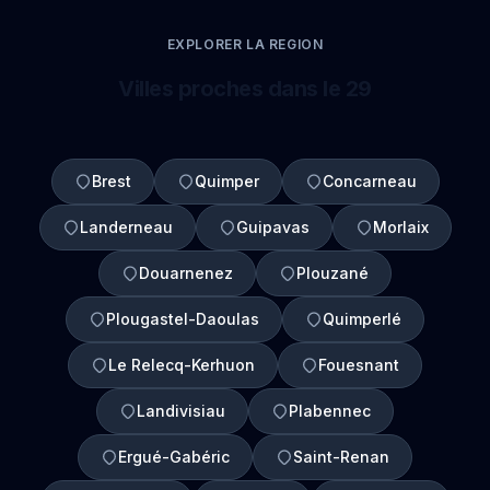
EXPLORER LA REGION
Villes proches dans le 29
Brest
Quimper
Concarneau
Landerneau
Guipavas
Morlaix
Douarnenez
Plouzané
Plougastel-Daoulas
Quimperlé
Le Relecq-Kerhuon
Fouesnant
Landivisiau
Plabennec
Ergué-Gabéric
Saint-Renan