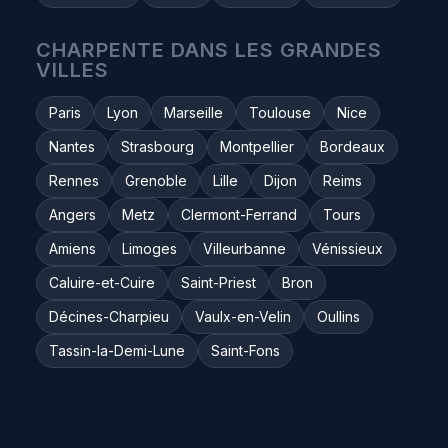
CHARPENTE DANS LES GRANDES
VILLES
Paris
Lyon
Marseille
Toulouse
Nice
Nantes
Strasbourg
Montpellier
Bordeaux
Rennes
Grenoble
Lille
Dijon
Reims
Angers
Metz
Clermont-Ferrand
Tours
Amiens
Limoges
Villeurbanne
Vénissieux
Caluire-et-Cuire
Saint-Priest
Bron
Décines-Charpieu
Vaulx-en-Velin
Oullins
Tassin-la-Demi-Lune
Saint-Fons