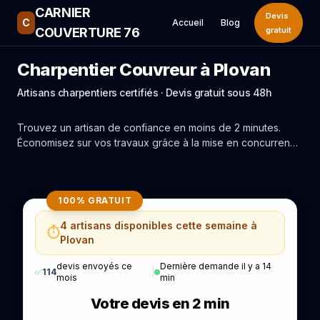
CARNIER
Devis
C
Accueil
Blog
COUVERTURE 76
gratuit
Charpentier Couvreur à Plovan
Artisans charpentiers certifiés · Devis gratuit sous 48h
Trouvez un artisan de confiance en moins de 2 minutes.
Économisez sur vos travaux grâce à la mise en concurrence
réelle des experts de Plovan.
100% GRATUIT
4 artisans disponibles cette semaine à
⏱️
Plovan
devis envoyés ce
Dernière demande il y a 14
✅
114
|
mois
min
Votre devis en 2 min