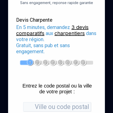
Sans engagement, reponse rapide garantie
Devis Charpente
En 5 minutes, demandez
3 devis
comparatifs
aux
charpentiers
dans
votre région.
Gratuit, sans pub et sans
engagement.
1
2
3
4
5
6
7
8
Entrez le code postal ou la ville
de votre projet :