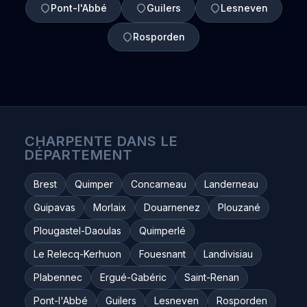
Pont-l'Abbé
Guilers
Lesneven
Rosporden
CHARPENTE DANS LE
DÉPARTEMENT
Brest
Quimper
Concarneau
Landerneau
Guipavas
Morlaix
Douarnenez
Plouzané
Plougastel-Daoulas
Quimperlé
Le Relecq-Kerhuon
Fouesnant
Landivisiau
Plabennec
Ergué-Gabéric
Saint-Renan
Pont-l'Abbé
Guilers
Lesneven
Rosporden