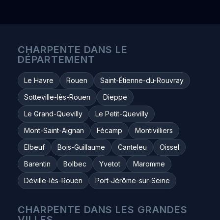
CHARPENTE DANS LE
DÉPARTEMENT
Le Havre
Rouen
Saint-Étienne-du-Rouvray
Sotteville-lès-Rouen
Dieppe
Le Grand-Quevilly
Le Petit-Quevilly
Mont-Saint-Aignan
Fécamp
Montivilliers
Elbeuf
Bois-Guillaume
Canteleu
Oissel
Barentin
Bolbec
Yvetot
Maromme
Déville-lès-Rouen
Port-Jérôme-sur-Seine
CHARPENTE DANS LES GRANDES
VILLES