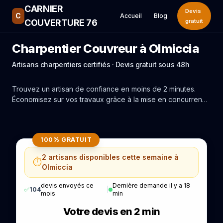
CARNIER
Devis
C
Accueil
Blog
COUVERTURE 76
gratuit
Charpentier Couvreur à Olmiccia
Artisans charpentiers certifiés · Devis gratuit sous 48h
Trouvez un artisan de confiance en moins de 2 minutes.
Économisez sur vos travaux grâce à la mise en concurrence
réelle des experts de Olmiccia.
100% GRATUIT
2 artisans disponibles cette semaine à
⏱️
Olmiccia
devis envoyés ce
Dernière demande il y a 18
✅
104
|
mois
min
Votre devis en 2 min