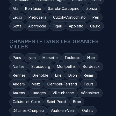
Afa
Bonifacio
Sarrola-Carcopino
Zonza
Lecci
Pietrosella
Cuttoli-Corticchiato
Peri
Sotta
Albitreccia
Figari
Appietto
Cauro
CHARPENTE DANS LES GRANDES
VILLES
Paris
Lyon
Marseille
Toulouse
Nice
Nantes
Strasbourg
Montpellier
Bordeaux
Rennes
Grenoble
Lille
Dijon
Reims
Angers
Metz
Clermont-Ferrand
Tours
Amiens
Limoges
Villeurbanne
Vénissieux
Caluire-et-Cuire
Saint-Priest
Bron
Décines-Charpieu
Vaulx-en-Velin
Oullins