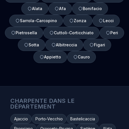
Alata
Afa
Bonifacio
Sarrola-Carcopino
Zonza
Lecci
Pietrosella
Cuttoli-Corticchiato
Peri
Sotta
Albitreccia
Figari
Appietto
Cauro
CHARPENTE DANS LE
DÉPARTEMENT
Ajaccio
Porto-Vecchio
Bastelicaccia
Propriano
Grosseto-Prugna
Sartène
Alata