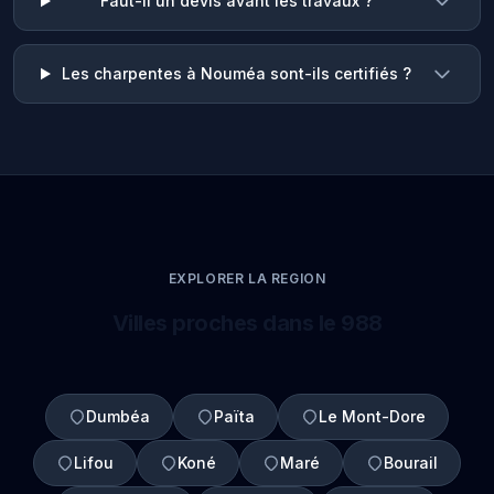
Faut-il un devis avant les travaux ?
Les charpentes à Nouméa sont-ils certifiés ?
EXPLORER LA REGION
Villes proches dans le 988
Dumbéa
Païta
Le Mont-Dore
Lifou
Koné
Maré
Bourail