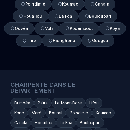
Poindimié
Koumac
Canala
Houaïlou
La Foa
Bouloupari
Ouvéa
Voh
Pouembout
Poya
Thio
Hienghène
Ouégoa
CHARPENTE DANS LE
DÉPARTEMENT
Dumbéa
Païta
Le Mont-Dore
Lifou
Koné
Maré
Bourail
Poindimié
Koumac
Canala
Houaïlou
La Foa
Bouloupari