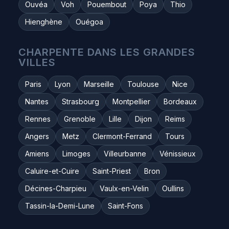
Ouvéa
Voh
Pouembout
Poya
Thio
Hienghène
Ouégoa
CHARPENTE DANS LES GRANDES
VILLES
Paris
Lyon
Marseille
Toulouse
Nice
Nantes
Strasbourg
Montpellier
Bordeaux
Rennes
Grenoble
Lille
Dijon
Reims
Angers
Metz
Clermont-Ferrand
Tours
Amiens
Limoges
Villeurbanne
Vénissieux
Caluire-et-Cuire
Saint-Priest
Bron
Décines-Charpieu
Vaulx-en-Velin
Oullins
Tassin-la-Demi-Lune
Saint-Fons