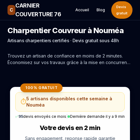
CARNIER
Devis
C
Accueil
Blog
COUVERTURE 76
gratuit
Charpentier Couvreur à Nouméa
Artisans charpentiers certifiés · Devis gratuit sous 48h
Trouvez un artisan de confiance en moins de 2 minutes.
Économisez sur vos travaux grâce à la mise en concurrence
réelle des experts de Nouméa.
100% GRATUIT
5 artisans disponibles cette semaine à
⏱️
Nouméa
✅
95
devis envoyés ce mois
|
Dernière demande il y a 9 min
Votre devis en 2 min
Sans engagement, reponse rapide garantie