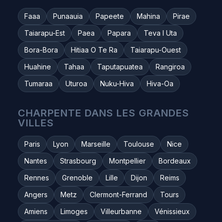
Faaa
Punaauia
Papeete
Mahina
Pirae
Taiarapu-Est
Paea
Papara
Teva I Uta
Bora-Bora
Hitiaa O Te Ra
Taiarapu-Ouest
Huahine
Tahaa
Taputapuatea
Rangiroa
Tumaraa
Uturoa
Nuku-Hiva
Hiva-Oa
CHARPENTE DANS LES GRANDES
VILLES
Paris
Lyon
Marseille
Toulouse
Nice
Nantes
Strasbourg
Montpellier
Bordeaux
Rennes
Grenoble
Lille
Dijon
Reims
Angers
Metz
Clermont-Ferrand
Tours
Amiens
Limoges
Villeurbanne
Vénissieux