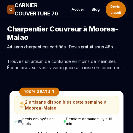
CARNIER
Devis
C
Accueil
Blog
COUVERTURE 76
gratuit
Charpentier Couvreur à Moorea-
Maiao
Artisans charpentiers certifiés · Devis gratuit sous 48h
Trouvez un artisan de confiance en moins de 2 minutes.
Économisez sur vos travaux grâce à la mise en concurrence
réelle des experts de Moorea-Maiao.
100% GRATUIT
2 artisans disponibles cette semaine à
⏱️
Moorea-Maiao
devis envoyés ce
Dernière demande il y a 16
✅
88
|
mois
min