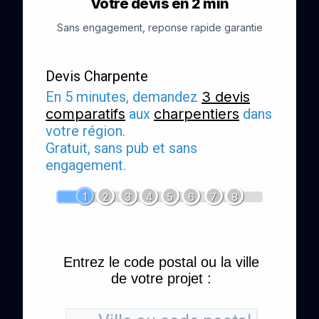
Votre devis en 2 min
Sans engagement, reponse rapide garantie
Devis Charpente
En 5 minutes, demandez
3 devis
comparatifs
aux
charpentiers
dans
votre région.
Gratuit, sans pub et sans
engagement.
1
2
3
4
5
6
7
8
Entrez le code postal ou la ville
de votre projet :