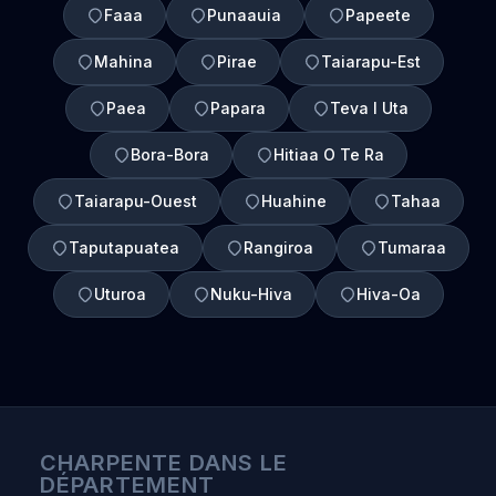
Faaa
Punaauia
Papeete
Mahina
Pirae
Taiarapu-Est
Paea
Papara
Teva I Uta
Bora-Bora
Hitiaa O Te Ra
Taiarapu-Ouest
Huahine
Tahaa
Taputapuatea
Rangiroa
Tumaraa
Uturoa
Nuku-Hiva
Hiva-Oa
CHARPENTE DANS LE
DÉPARTEMENT