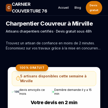
CARNIER
Devis
C
Accueil
Blog
COUVERTURE 76
gratuit
Charpentier Couvreur à Mirville
Artisans charpentiers certifiés · Devis gratuit sous 48h
Trouvez un artisan de confiance en moins de 2 minutes.
Économisez sur vos travaux grâce à la mise en concurrence
réelle des experts de Mirville.
100% GRATUIT
5 artisans disponibles cette semaine à
⏱️
Mirville
devis envoyés ce
Dernière demande il y a 15
✅
195
|
mois
min
Votre devis en 2 min