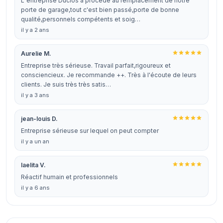
L"entreprise Duclos a procédé au remplacement de notre
porte de garage,tout c'est bien passé,porte de bonne
qualité,personnels compétents et soig…
il y a 2 ans
Aurelie M.
Entreprise très sérieuse. Travail parfait,rigoureux et
consciencieux. Je recommande ++. Très à l'écoute de leurs
clients. Je suis très très satis…
il y a 3 ans
jean-louis D.
Entreprise sérieuse sur lequel on peut compter
il y a un an
laelita V.
Réactif humain et professionnels
il y a 6 ans