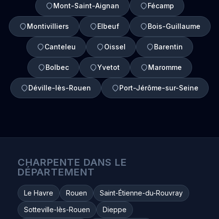
Mont-Saint-Aignan
Fécamp
Montivilliers
Elbeuf
Bois-Guillaume
Canteleu
Oissel
Barentin
Bolbec
Yvetot
Maromme
Déville-lès-Rouen
Port-Jérôme-sur-Seine
CHARPENTE DANS LE
DÉPARTEMENT
Le Havre
Rouen
Saint-Étienne-du-Rouvray
Sotteville-lès-Rouen
Dieppe