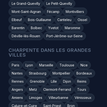
Le Grand-Quevilly
Le Petit-Quevilly
Mont-Saint-Aignan
Fécamp
Montivilliers
Elbeuf
Bois-Guillaume
Canteleu
Oissel
Barentin
Bolbec
Yvetot
Maromme
Déville-lès-Rouen
Port-Jérôme-sur-Seine
CHARPENTE DANS LES GRANDES
VILLES
Paris
Lyon
Marseille
Toulouse
Nice
Nantes
Strasbourg
Montpellier
Bordeaux
Rennes
Grenoble
Lille
Dijon
Reims
Angers
Metz
Clermont-Ferrand
Tours
Amiens
Limoges
Villeurbanne
Vénissieux
Caluire-et-Cuire
Saint-Priest
Bron