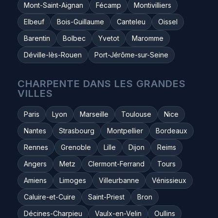
Mont-Saint-Aignan
Fécamp
Montivilliers
Elbeuf
Bois-Guillaume
Canteleu
Oissel
Barentin
Bolbec
Yvetot
Maromme
Déville-lès-Rouen
Port-Jérôme-sur-Seine
CHARPENTE DANS LES GRANDES
VILLES
Paris
Lyon
Marseille
Toulouse
Nice
Nantes
Strasbourg
Montpellier
Bordeaux
Rennes
Grenoble
Lille
Dijon
Reims
Angers
Metz
Clermont-Ferrand
Tours
Amiens
Limoges
Villeurbanne
Vénissieux
Caluire-et-Cuire
Saint-Priest
Bron
Décines-Charpieu
Vaulx-en-Velin
Oullins