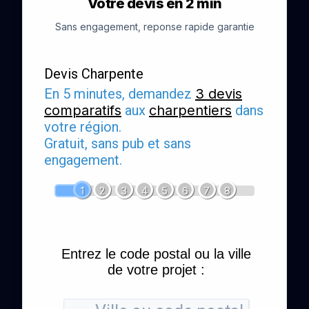
Votre devis en 2 min
Sans engagement, reponse rapide garantie
Devis Charpente
En 5 minutes, demandez
3 devis
comparatifs
aux
charpentiers
dans
votre région.
Gratuit, sans pub et sans
engagement.
1
2
3
4
5
6
7
8
Entrez le code postal ou la ville
de votre projet :