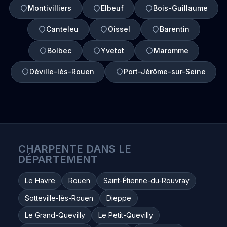
Montivilliers
Elbeuf
Bois-Guillaume
Canteleu
Oissel
Barentin
Bolbec
Yvetot
Maromme
Déville-lès-Rouen
Port-Jérôme-sur-Seine
CHARPENTE DANS LE
DÉPARTEMENT
Le Havre
Rouen
Saint-Étienne-du-Rouvray
Sotteville-lès-Rouen
Dieppe
Le Grand-Quevilly
Le Petit-Quevilly