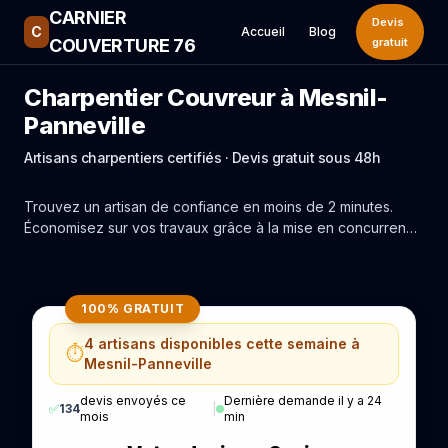
CARNIER
Devis
C
Accueil
Blog
COUVERTURE 76
gratuit
Charpentier Couvreur à Mesnil-
Panneville
Artisans charpentiers certifiés · Devis gratuit sous 48h
Trouvez un artisan de confiance en moins de 2 minutes.
Économisez sur vos travaux grâce à la mise en concurrence
réelle des experts de Mesnil-Panneville.
100% GRATUIT
4 artisans disponibles cette semaine à
⏱️
Mesnil-Panneville
devis envoyés ce
Dernière demande il y a 24
✅
134
|
mois
min