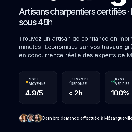
Artisans charpentiers certifiés · 
sous 48h
Trouvez un artisan de confiance en moi
minutes. Économisez sur vos travaux grâ
en concurrence réelle des experts de M
NOTE
TEMPS DE
PROS
MOYENNE
RÉPONSE
VÉRIFIÉS
4.9/5
< 2h
100%
Dernière demande effectuée à Mésangueville i