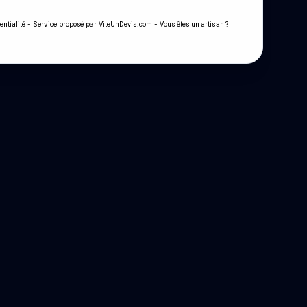
- Service proposé par
-
entialité
ViteUnDevis.com
Vous êtes un artisan ?