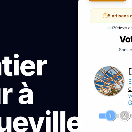
⏱️
5 artisans 
✅
179
devis e
Vot
Sans e
tier
r à
E
c
v
G
eville
1
2