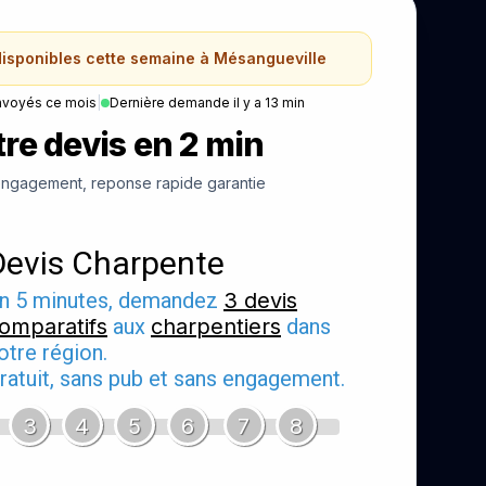
disponibles cette semaine à Mésangueville
nvoyés ce mois
|
Dernière demande il y a 13 min
re devis en 2 min
ngagement, reponse rapide garantie
Devis Charpente
n 5 minutes, demandez
3 devis
omparatifs
aux
charpentiers
dans
otre région.
ratuit, sans pub et sans engagement.
3
4
5
6
7
8