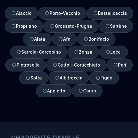
Ajaccio
Porto-Vecchio
Bastelicaccia
Propriano
Grosseto-Prugna
Sartène
Alata
Afa
Bonifacio
Sarrola-Carcopino
Zonza
Lecci
Pietrosella
Cuttoli-Corticchiato
Peri
Sotta
Albitreccia
Figari
Appietto
Cauro
CHARPENTE DANS LE