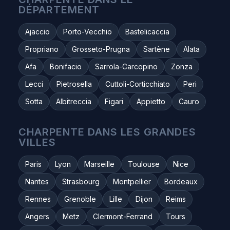
DÉPARTEMENT
Ajaccio
Porto-Vecchio
Bastelicaccia
Propriano
Grosseto-Prugna
Sartène
Alata
Afa
Bonifacio
Sarrola-Carcopino
Zonza
Lecci
Pietrosella
Cuttoli-Corticchiato
Peri
Sotta
Albitreccia
Figari
Appietto
Cauro
CHARPENTE DANS LES GRANDES
VILLES
Paris
Lyon
Marseille
Toulouse
Nice
Nantes
Strasbourg
Montpellier
Bordeaux
Rennes
Grenoble
Lille
Dijon
Reims
Angers
Metz
Clermont-Ferrand
Tours