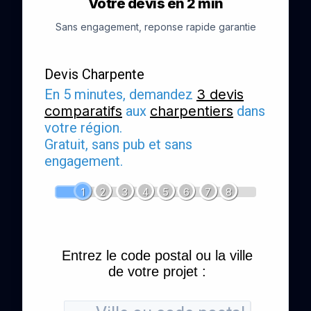
Votre devis en 2 min
Sans engagement, reponse rapide garantie
Devis Charpente
En 5 minutes, demandez
3 devis
comparatifs
aux
charpentiers
dans
votre région.
Gratuit, sans pub et sans
engagement.
1
2
3
4
5
6
7
8
Entrez le code postal ou la ville
de votre projet :