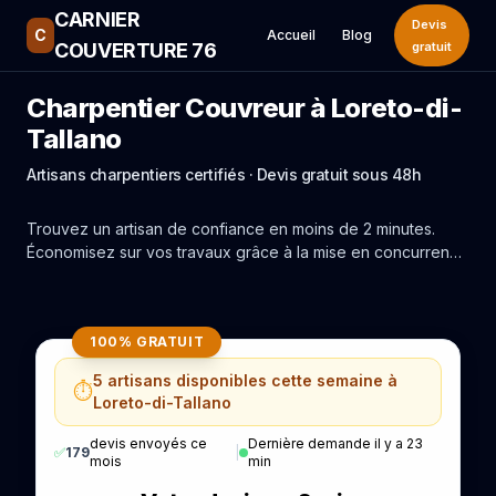
CARNIER
Devis
C
Accueil
Blog
COUVERTURE 76
gratuit
Charpentier Couvreur à Loreto-di-
Tallano
Artisans charpentiers certifiés · Devis gratuit sous 48h
Trouvez un artisan de confiance en moins de 2 minutes.
Économisez sur vos travaux grâce à la mise en concurrence
réelle des experts de Loreto-di-Tallano.
100% GRATUIT
5 artisans disponibles cette semaine à
⏱️
Loreto-di-Tallano
devis envoyés ce
Dernière demande il y a 23
✅
179
|
mois
min