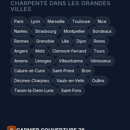
CHARPENTE DANS LES GRANDES
VILLES
Paris
Lyon
Marseille
Toulouse
Nice
Nantes
Strasbourg
Montpellier
Bordeaux
Rennes
Grenoble
Lille
Dijon
Reims
Angers
Metz
Clermont-Ferrand
Tours
Amiens
Limoges
Villeurbanne
Vénissieux
Caluire-et-Cuire
Saint-Priest
Bron
Décines-Charpieu
Vaulx-en-Velin
Oullins
Tassin-la-Demi-Lune
Saint-Fons