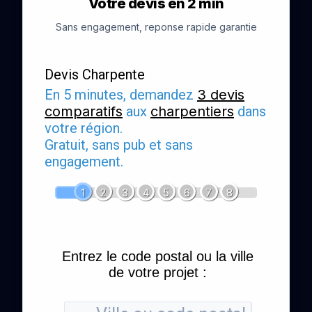
Votre devis en 2 min
Sans engagement, reponse rapide garantie
Devis Charpente
En 5 minutes, demandez
3 devis
comparatifs
aux
charpentiers
dans
votre région.
Gratuit, sans pub et sans
engagement.
1
2
3
4
5
6
7
8
Entrez le code postal ou la ville
de votre projet :