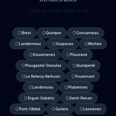
EXPLORER LA REGION
Villes proches dans le 29
Brest
Quimper
Concarneau
Landerneau
Guipavas
Morlaix
Douarnenez
Plouzané
Plougastel-Daoulas
Quimperlé
Le Relecq-Kerhuon
Fouesnant
Landivisiau
Plabennec
Ergué-Gabéric
Saint-Renan
Pont-l'Abbé
Guilers
Lesneven