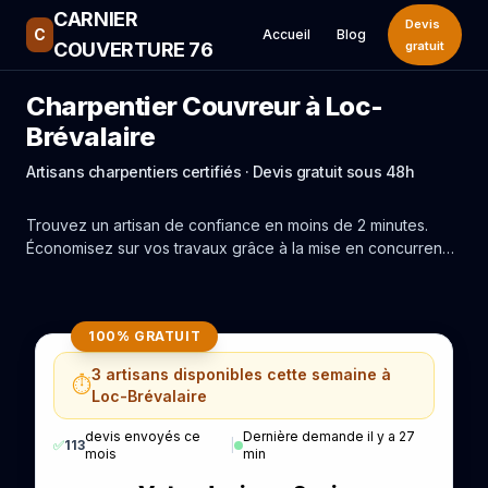
CARNIER
Devis
C
Accueil
Blog
COUVERTURE 76
gratuit
Charpentier Couvreur à Loc-
Brévalaire
Artisans charpentiers certifiés · Devis gratuit sous 48h
Trouvez un artisan de confiance en moins de 2 minutes.
Économisez sur vos travaux grâce à la mise en concurrence
réelle des experts de Loc-Brévalaire.
100% GRATUIT
3 artisans disponibles cette semaine à
⏱️
Loc-Brévalaire
devis envoyés ce
Dernière demande il y a 27
✅
113
|
mois
min