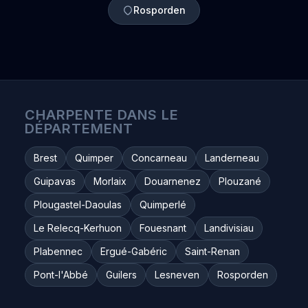
Rosporden
CHARPENTE DANS LE
DÉPARTEMENT
Brest
Quimper
Concarneau
Landerneau
Guipavas
Morlaix
Douarnenez
Plouzané
Plougastel-Daoulas
Quimperlé
Le Relecq-Kerhuon
Fouesnant
Landivisiau
Plabennec
Ergué-Gabéric
Saint-Renan
Pont-l'Abbé
Guilers
Lesneven
Rosporden