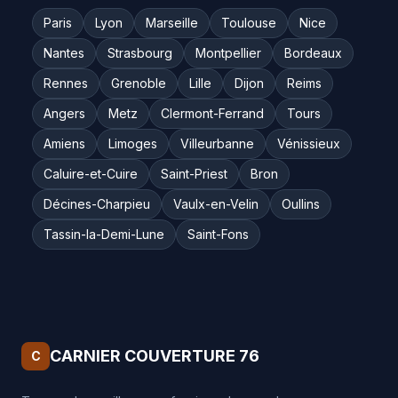
Paris
Lyon
Marseille
Toulouse
Nice
Nantes
Strasbourg
Montpellier
Bordeaux
Rennes
Grenoble
Lille
Dijon
Reims
Angers
Metz
Clermont-Ferrand
Tours
Amiens
Limoges
Villeurbanne
Vénissieux
Caluire-et-Cuire
Saint-Priest
Bron
Décines-Charpieu
Vaulx-en-Velin
Oullins
Tassin-la-Demi-Lune
Saint-Fons
CARNIER COUVERTURE 76
C