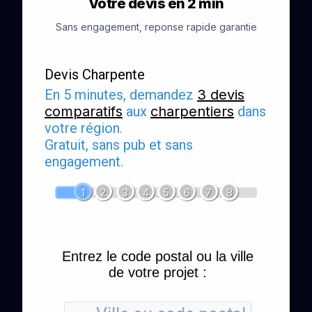
Votre devis en 2 min
Sans engagement, reponse rapide garantie
Devis Charpente
En 5 minutes, demandez
3 devis
comparatifs
aux
charpentiers
dans
votre région.
Gratuit, sans pub et sans
engagement.
1
2
3
4
5
6
7
8
Entrez le code postal ou la ville
de votre projet :