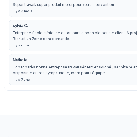
Super travail, super produit merci pour votre intervention
il y a 3 mois
sylvia C.
Entreprise fiable, sérieuse et toujours disponible pour le client. 6 pr
Bientot un 7eme sera demandé.
il y a un an
Nathalie L.
Top top très bonne entreprise travail sérieux et soigné , secrétaire 
disponible et très sympathique, idem pour l équipe …
il y a 7 ans