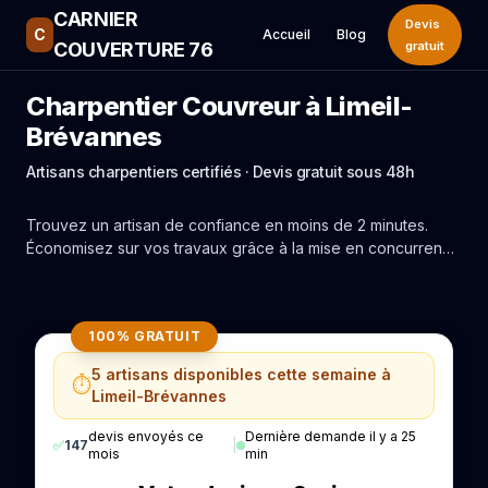
CARNIER
Devis
C
Accueil
Blog
COUVERTURE 76
gratuit
Charpentier Couvreur à Limeil-
Brévannes
Artisans charpentiers certifiés · Devis gratuit sous 48h
Trouvez un artisan de confiance en moins de 2 minutes.
Économisez sur vos travaux grâce à la mise en concurrence
réelle des experts de Limeil-Brévannes.
100% GRATUIT
5 artisans disponibles cette semaine à
⏱️
Limeil-Brévannes
devis envoyés ce
Dernière demande il y a 25
✅
147
|
mois
min