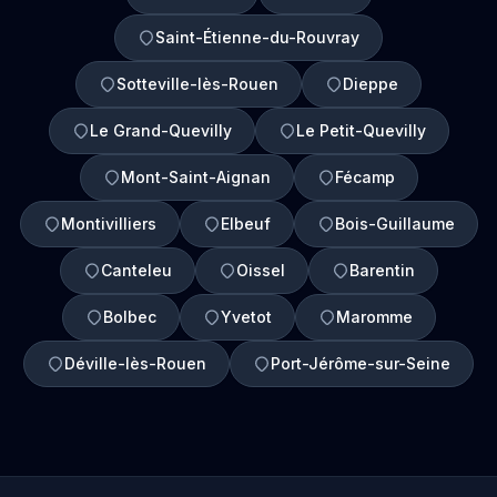
Saint-Étienne-du-Rouvray
Sotteville-lès-Rouen
Dieppe
Le Grand-Quevilly
Le Petit-Quevilly
Mont-Saint-Aignan
Fécamp
Montivilliers
Elbeuf
Bois-Guillaume
Canteleu
Oissel
Barentin
Bolbec
Yvetot
Maromme
Déville-lès-Rouen
Port-Jérôme-sur-Seine