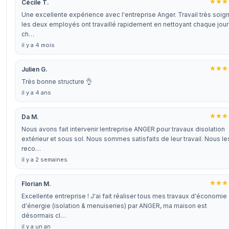
Cécile T.
Une excellente expérience avec l'entreprise Anger. Travail très soig
les deux employés ont travaillé rapidement en nettoyant chaque jour
ch…
il y a 4 mois
Julien G.
Très bonne structure 👌
il y a 4 ans
Da M.
Nous avons fait intervenir lentreprise ANGER pour travaux disolation
extérieur et sous sol. Nous sommes satisfaits de leur travail. Nous le
reco…
il y a 2 semaines
Florian M.
Excellente entreprise ! J'ai fait réaliser tous mes travaux d'économie
d'énergie (isolation & menuiseries) par ANGER, ma maison est
désormais cl…
il y a un an