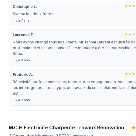
Christophe L.
Sympa les deux frères
il y a 7 ans
Laurence F.
Nous avons changé tous nos volets. Mr Tannai Laurent est un très bo
professionel et un bon conseillé. Le montage à été fait par Mathieu e
Séba…
il y a 3 ans
Frederic A.
Réactivité, professionnalisme, respect des engagements. Vous pou
les interroger pour tous types de travaux du sol au plafond, la maîtris
est …
il y a 2 ans
M.C.H Électricité Charpente Travaux Rénovation
4 Chem. des Merisiers, 76730 Lamberville