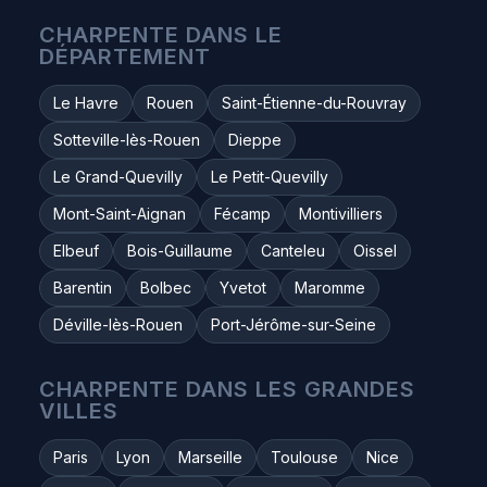
CHARPENTE DANS LE
DÉPARTEMENT
Le Havre
Rouen
Saint-Étienne-du-Rouvray
Sotteville-lès-Rouen
Dieppe
Le Grand-Quevilly
Le Petit-Quevilly
Mont-Saint-Aignan
Fécamp
Montivilliers
Elbeuf
Bois-Guillaume
Canteleu
Oissel
Barentin
Bolbec
Yvetot
Maromme
Déville-lès-Rouen
Port-Jérôme-sur-Seine
CHARPENTE DANS LES GRANDES
VILLES
Paris
Lyon
Marseille
Toulouse
Nice