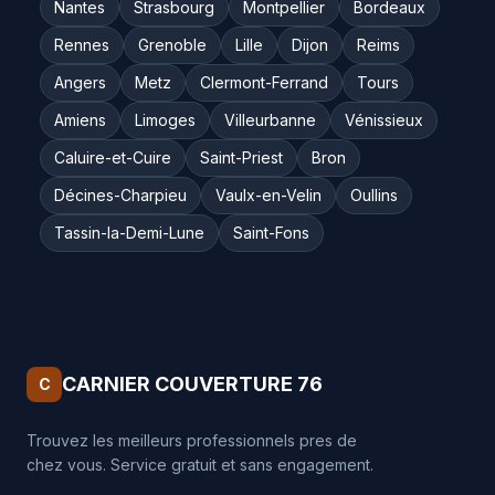
Nantes
Strasbourg
Montpellier
Bordeaux
Rennes
Grenoble
Lille
Dijon
Reims
Angers
Metz
Clermont-Ferrand
Tours
Amiens
Limoges
Villeurbanne
Vénissieux
Caluire-et-Cuire
Saint-Priest
Bron
Décines-Charpieu
Vaulx-en-Velin
Oullins
Tassin-la-Demi-Lune
Saint-Fons
CARNIER COUVERTURE 76
C
Trouvez les meilleurs professionnels pres de
chez vous. Service gratuit et sans engagement.