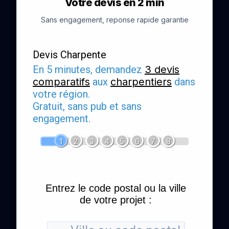
Votre devis en 2 min
Sans engagement, reponse rapide garantie
Devis Charpente
En 5 minutes, demandez
3 devis
comparatifs
aux
charpentiers
dans
votre région.
Gratuit, sans pub et sans
engagement.
1
2
3
4
5
6
7
8
Entrez le code postal ou la ville
de votre projet :