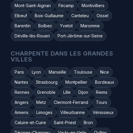
Mont-Saint-Aignan
Fécamp
Montivilliers
Elbeuf
Bois-Guillaume
Canteleu
Oissel
Barentin
Bolbec
Yvetot
Maromme
Déville-lès-Rouen
Port-Jérôme-sur-Seine
CHARPENTE DANS LES GRANDES
VILLES
Paris
Lyon
Marseille
Toulouse
Nice
Nantes
Strasbourg
Montpellier
Bordeaux
Rennes
Grenoble
Lille
Dijon
Reims
Angers
Metz
Clermont-Ferrand
Tours
Amiens
Limoges
Villeurbanne
Vénissieux
Caluire-et-Cuire
Saint-Priest
Bron
Décines-Charpieu
Vaulx-en-Velin
Oullins