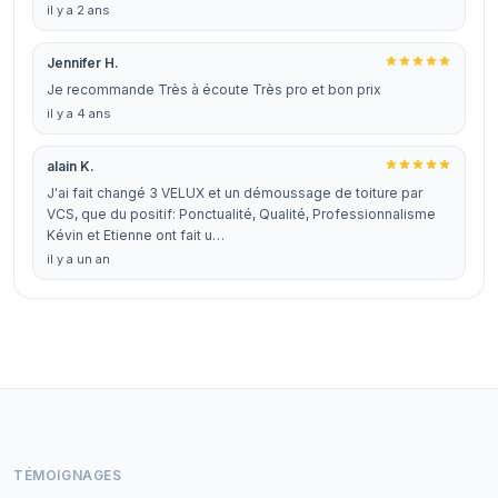
il y a 2 ans
Jennifer H.
Je recommande Très à écoute Très pro et bon prix
il y a 4 ans
alain K.
J'ai fait changé 3 VELUX et un démoussage de toiture par
VCS, que du positif: Ponctualité, Qualité, Professionnalisme
Kévin et Etienne ont fait u…
il y a un an
TÉMOIGNAGES