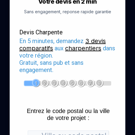
Votre devis en 2 min
Sans engagement, reponse rapide garantie
Devis Charpente
En 5 minutes, demandez
3 devis
comparatifs
aux
charpentiers
dans
votre région.
Gratuit, sans pub et sans
engagement.
1
2
3
4
5
6
7
8
Entrez le code postal ou la ville
de votre projet :