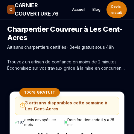
CARNIER
Devis
C
Accueil
Blog
COUVERTURE 76
gratuit
Charpentier Couvreur à Les Cent-
Acres
Artisans charpentiers certifiés · Devis gratuit sous 48h
Trouvez un artisan de confiance en moins de 2 minutes.
Économisez sur vos travaux grâce à la mise en concurrence
réelle des experts de Les Cent-Acres.
100% GRATUIT
3 artisans disponibles cette semaine à
⏱️
Les Cent-Acres
devis envoyés ce
Dernière demande il y a 25
✅
197
|
mois
min