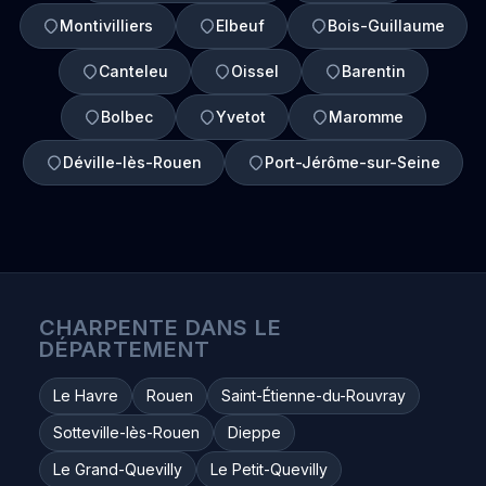
Montivilliers
Elbeuf
Bois-Guillaume
Canteleu
Oissel
Barentin
Bolbec
Yvetot
Maromme
Déville-lès-Rouen
Port-Jérôme-sur-Seine
CHARPENTE DANS LE
DÉPARTEMENT
Le Havre
Rouen
Saint-Étienne-du-Rouvray
Sotteville-lès-Rouen
Dieppe
Le Grand-Quevilly
Le Petit-Quevilly