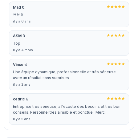
Mad 0.
🤘🤘🤘
il y a 6 ans
ASM D.
Top
il y a 4 mois
Vincent
Une équipe dynamique, professionnelle et très sérieuse
avec un résultat sans surprises
il y a 2 ans
cedric Q.
Entreprise très sérieuse, à l'écoute des besoins et très bon
conseils. Personnel très aimable et ponctuel. Merci.
il y a 5 ans