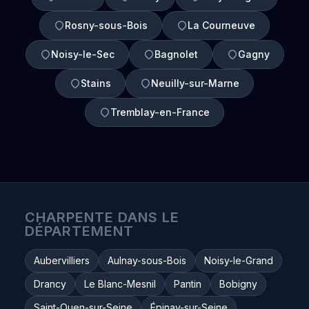
Rosny-sous-Bois
La Courneuve
Noisy-le-Sec
Bagnolet
Gagny
Stains
Neuilly-sur-Marne
Tremblay-en-France
CHARPENTE DANS LE
DÉPARTEMENT
Aubervilliers
Aulnay-sous-Bois
Noisy-le-Grand
Drancy
Le Blanc-Mesnil
Pantin
Bobigny
Saint-Ouen-sur-Seine
Épinay-sur-Seine