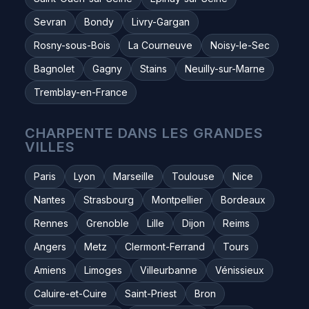
Sevran
Bondy
Livry-Gargan
Rosny-sous-Bois
La Courneuve
Noisy-le-Sec
Bagnolet
Gagny
Stains
Neuilly-sur-Marne
Tremblay-en-France
CHARPENTE DANS LES GRANDES
VILLES
Paris
Lyon
Marseille
Toulouse
Nice
Nantes
Strasbourg
Montpellier
Bordeaux
Rennes
Grenoble
Lille
Dijon
Reims
Angers
Metz
Clermont-Ferrand
Tours
Amiens
Limoges
Villeurbanne
Vénissieux
Caluire-et-Cuire
Saint-Priest
Bron