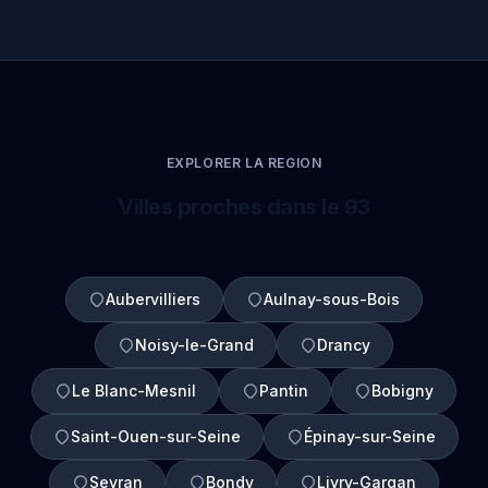
EXPLORER LA REGION
Villes proches dans le 93
Aubervilliers
Aulnay-sous-Bois
Noisy-le-Grand
Drancy
Le Blanc-Mesnil
Pantin
Bobigny
Saint-Ouen-sur-Seine
Épinay-sur-Seine
Sevran
Bondy
Livry-Gargan