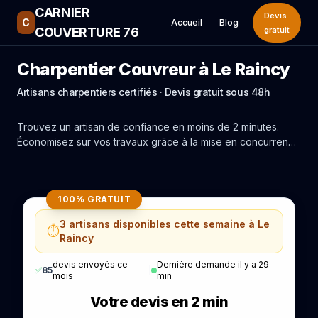
CARNIER
Devis
C
Accueil
Blog
COUVERTURE 76
gratuit
Charpentier Couvreur à Le Raincy
Artisans charpentiers certifiés · Devis gratuit sous 48h
Trouvez un artisan de confiance en moins de 2 minutes.
Économisez sur vos travaux grâce à la mise en concurrence
réelle des experts de Le Raincy.
100% GRATUIT
3 artisans disponibles cette semaine à Le
⏱️
Raincy
devis envoyés ce
Dernière demande il y a 29
✅
85
|
mois
min
Votre devis en 2 min