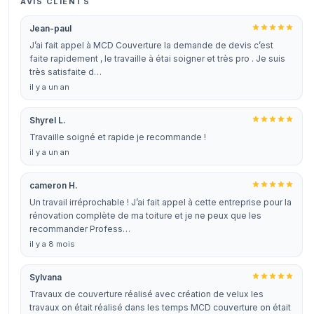
AVIS CLIENTS
Jean-paul
J’ai fait appel à MCD Couverture la demande de devis c’est
faite rapidement , le travaille à étai soigner et très pro . Je suis
très satisfaite d…
il y a un an
Shyrel L.
Travaille soigné et rapide je recommande !
il y a un an
cameron H.
Un travail irréprochable ! J’ai fait appel à cette entreprise pour la
rénovation complète de ma toiture et je ne peux que les
recommander Profess…
il y a 8 mois
Sylvana
Travaux de couverture réalisé avec création de velux les
travaux on était réalisé dans les temps MCD couverture on était