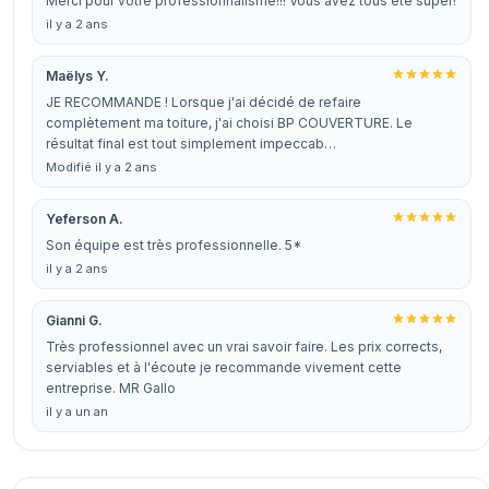
Merci pour votre professionnalisme!!! Vous avez tous été super!
il y a 2 ans
Maëlys Y.
JE RECOMMANDE ! Lorsque j'ai décidé de refaire
complètement ma toiture, j'ai choisi BP COUVERTURE. Le
résultat final est tout simplement impeccab…
Modifié il y a 2 ans
Yeferson A.
Son équipe est très professionnelle. 5*
il y a 2 ans
Gianni G.
Très professionnel avec un vrai savoir faire. Les prix corrects,
serviables et à l'écoute je recommande vivement cette
entreprise. MR Gallo
il y a un an