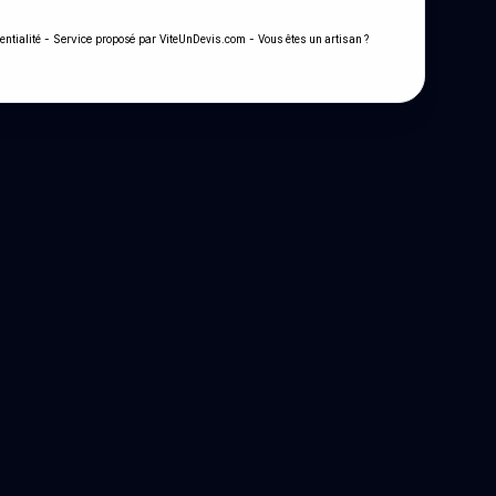
- Service proposé par
-
entialité
ViteUnDevis.com
Vous êtes un artisan ?