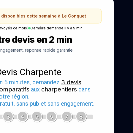
s disponibles cette semaine à Le Conquet
nvoyés ce mois
|
Dernière demande il y a 9 min
re devis en 2 min
ngagement, reponse rapide garantie
Devis Charpente
n 5 minutes, demandez
3 devis
omparatifs
aux
charpentiers
dans
otre région.
ratuit, sans pub et sans engagement.
3
4
5
6
7
8