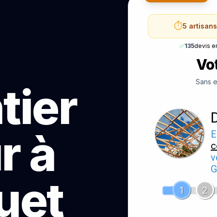
⏱️
5 artisan
✅
135
devis e
Vot
Sans e
tier
r à
E
c
v
G
uet
1
2