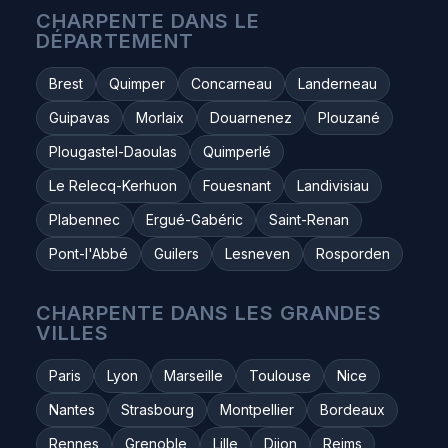
CHARPENTE DANS LE
DÉPARTEMENT
Brest
Quimper
Concarneau
Landerneau
Guipavas
Morlaix
Douarnenez
Plouzané
Plougastel-Daoulas
Quimperlé
Le Relecq-Kerhuon
Fouesnant
Landivisiau
Plabennec
Ergué-Gabéric
Saint-Renan
Pont-l'Abbé
Guilers
Lesneven
Rosporden
CHARPENTE DANS LES GRANDES
VILLES
Paris
Lyon
Marseille
Toulouse
Nice
Nantes
Strasbourg
Montpellier
Bordeaux
Rennes
Grenoble
Lille
Dijon
Reims