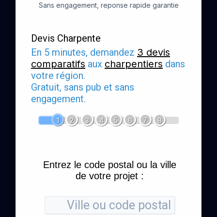
Sans engagement, reponse rapide garantie
Devis Charpente
En 5 minutes, demandez
3 devis
comparatifs
aux
charpentiers
dans
votre région.
Gratuit, sans pub et sans
engagement.
1
2
3
4
5
6
7
8
Entrez le code postal ou la ville
de votre projet :