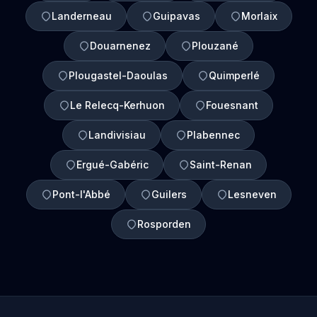
Landerneau
Guipavas
Morlaix
Douarnenez
Plouzané
Plougastel-Daoulas
Quimperlé
Le Relecq-Kerhuon
Fouesnant
Landivisiau
Plabennec
Ergué-Gabéric
Saint-Renan
Pont-l'Abbé
Guilers
Lesneven
Rosporden