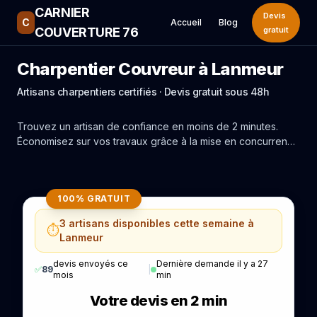
CARNIER
Devis
C
Accueil
Blog
COUVERTURE 76
gratuit
Charpentier Couvreur à Lanmeur
Artisans charpentiers certifiés · Devis gratuit sous 48h
Trouvez un artisan de confiance en moins de 2 minutes.
Économisez sur vos travaux grâce à la mise en concurrence
réelle des experts de Lanmeur.
100% GRATUIT
3 artisans disponibles cette semaine à
⏱️
Lanmeur
devis envoyés ce
Dernière demande il y a 27
✅
89
|
mois
min
Votre devis en 2 min