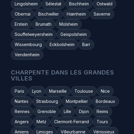
Lingolsheim
Sélestat
Bischheim
Ostwald
Obernai
Bischwiller
Hœnheim
Saverne
Erstein
Brumath
Molsheim
Souffelweyersheim
Geispolsheim
Wissembourg
Eckbolsheim
Barr
Vendenheim
CHARPENTE DANS LES GRANDES
VILLES
Paris
Lyon
Marseille
Toulouse
Nice
Nantes
Strasbourg
Montpellier
Bordeaux
Rennes
Grenoble
Lille
Dijon
Reims
Angers
Metz
Clermont-Ferrand
Tours
Amiens
Limoges
Villeurbanne
Vénissieux