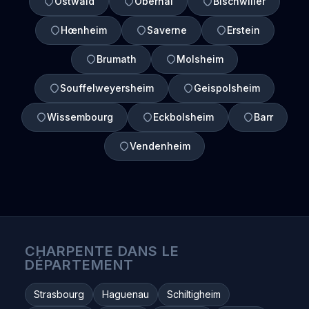
Ostwald
Obernai
Bischwiller
Hœnheim
Saverne
Erstein
Brumath
Molsheim
Souffelweyersheim
Geispolsheim
Wissembourg
Eckbolsheim
Barr
Vendenheim
CHARPENTE DANS LE
DÉPARTEMENT
Strasbourg
Haguenau
Schiltigheim