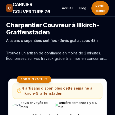
CARNIER
Devis
C
Accueil
Blog
COUVERTURE 76
gratuit
Charpentier Couvreur à Illkirch-
Graffenstaden
Artisans charpentiers certifiés · Devis gratuit sous 48h
Trouvez un artisan de confiance en moins de 2 minutes.
Économisez sur vos travaux grâce à la mise en concurrence
réelle des experts de Illkirch-Graffenstaden.
100% GRATUIT
4 artisans disponibles cette semaine à
⏱️
Illkirch-Graffenstaden
devis envoyés ce
Dernière demande il y a 12
✅
174
|
mois
min