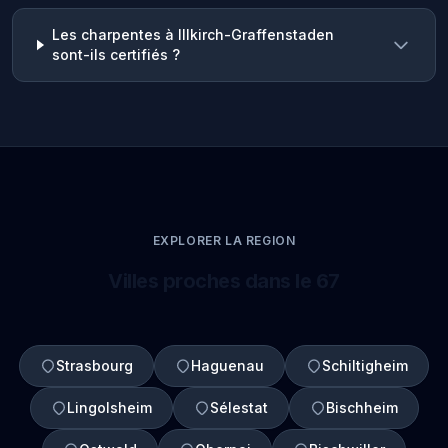
Les charpentes à Illkirch-Graffenstaden
sont-ils certifiés ?
EXPLORER LA REGION
Villes proches dans le 67
Strasbourg
Haguenau
Schiltigheim
Lingolsheim
Sélestat
Bischheim