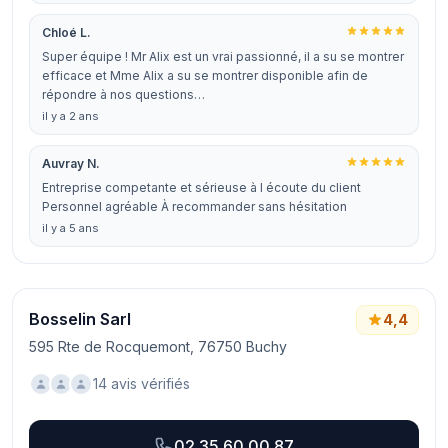
Chloé L.
Super équipe ! Mr Alix est un vrai passionné, il a su se montrer
efficace et Mme Alix a su se montrer disponible afin de
répondre à nos questions…
il y a 2 ans
Auvray N.
Entreprise competante et sérieuse à l écoute du client
Personnel agréable À recommander sans hésitation
il y a 5 ans
Bosselin Sarl
4,4
595 Rte de Rocquemont, 76750 Buchy
14 avis vérifiés
02 35 60 00 87