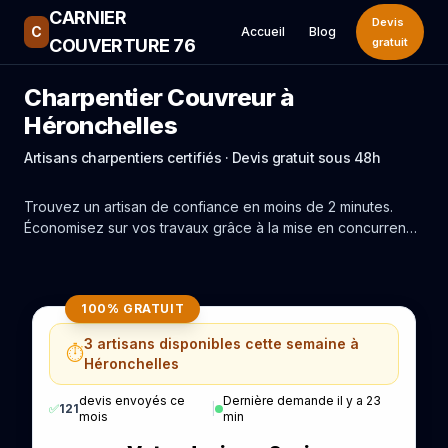
CARNIER
Devis
C
Accueil
Blog
COUVERTURE 76
gratuit
Charpentier Couvreur à
Héronchelles
Artisans charpentiers certifiés · Devis gratuit sous 48h
Trouvez un artisan de confiance en moins de 2 minutes.
Économisez sur vos travaux grâce à la mise en concurrence
réelle des experts de Héronchelles.
100% GRATUIT
3 artisans disponibles cette semaine à
⏱️
Héronchelles
devis envoyés ce
Dernière demande il y a 23
✅
121
|
mois
min