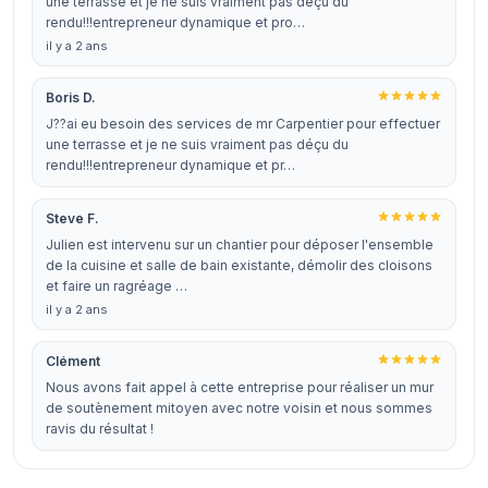
une terrasse et je ne suis vraiment pas déçu du
rendu!!!entrepreneur dynamique et pro…
il y a 2 ans
Boris D.
J??ai eu besoin des services de mr Carpentier pour effectuer
une terrasse et je ne suis vraiment pas déçu du
rendu!!!entrepreneur dynamique et pr…
Steve F.
Julien est intervenu sur un chantier pour déposer l'ensemble
de la cuisine et salle de bain existante, démolir des cloisons
et faire un ragréage …
il y a 2 ans
Clément
Nous avons fait appel à cette entreprise pour réaliser un mur
de soutènement mitoyen avec notre voisin et nous sommes
ravis du résultat !