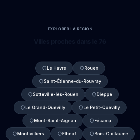
EXPLORER LA REGION
Villes proches dans le 76
Le Havre
Rouen
Saint-Étienne-du-Rouvray
Sotteville-lès-Rouen
Dieppe
Le Grand-Quevilly
Le Petit-Quevilly
Mont-Saint-Aignan
Fécamp
Montivilliers
Elbeuf
Bois-Guillaume