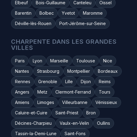
Elbeuf
Bois-Guillaume
Canteleu
Oissel
Barentin
Bolbec
Yvetot
Maromme
Déville-lès-Rouen
Port-Jérôme-sur-Seine
CHARPENTE DANS LES GRANDES
VILLES
Paris
Lyon
Marseille
Toulouse
Nice
Nantes
Strasbourg
Montpellier
Bordeaux
Rennes
Grenoble
Lille
Dijon
Reims
Angers
Metz
Clermont-Ferrand
Tours
Amiens
Limoges
Villeurbanne
Vénissieux
Caluire-et-Cuire
Saint-Priest
Bron
Décines-Charpieu
Vaulx-en-Velin
Oullins
Tassin-la-Demi-Lune
Saint-Fons