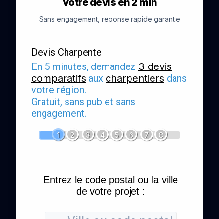
Votre devis en 2 min
Sans engagement, reponse rapide garantie
Devis Charpente
En 5 minutes, demandez
3 devis
comparatifs
aux
charpentiers
dans
votre région.
Gratuit, sans pub et sans
engagement.
1
2
3
4
5
6
7
8
Entrez le code postal ou la ville
de votre projet :