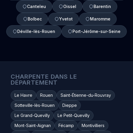
Canteleu
Oissel
Barentin
Bolbec
Yvetot
Maromme
Déville-lès-Rouen
Port-Jérôme-sur-Seine
CHARPENTE DANS LE
DÉPARTEMENT
Le Havre
Rouen
Saint-Étienne-du-Rouvray
Sotteville-lès-Rouen
Dieppe
Le Grand-Quevilly
Le Petit-Quevilly
Mont-Saint-Aignan
Fécamp
Montivilliers